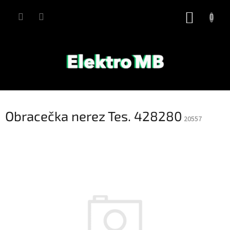
Přejít
na
NÁKUP
obsah
KOŠÍK
Obracečka nerez Tes. 428280
20557