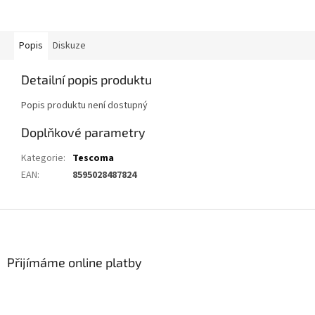
Popis
Diskuze
Detailní popis produktu
Popis produktu není dostupný
Doplňkové parametry
Kategorie
:
Tescoma
EAN
:
8595028487824
Z
á
p
a
Přijímáme online platby
t
í