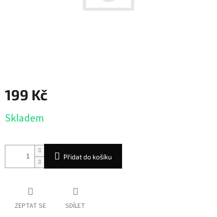
199 Kč
Měrná
Skladem
cena:
Přidat do košíku
ZEPTAT SE
SDÍLET