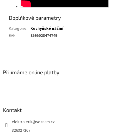
Doplňkové parametry
Kategorie
:
Kuchyňské náčiní
EAN
:
8595028474749
Z
á
p
a
Přijímáme online platby
t
í
Kontakt
elektro.erik
@
seznam.cz
326327267