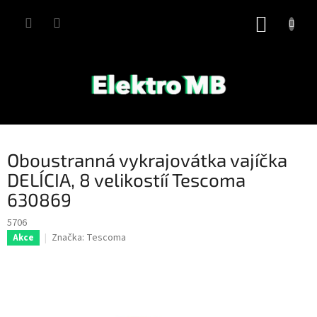
Přejít
na
NÁKUP
obsah
KOŠÍK
Oboustranná vykrajovátka vajíčka
DELÍCIA, 8 velikostíí Tescoma
630869
5706
Značka:
Tescoma
Akce