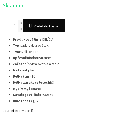
Měrná
Skladem
cena:
Přidat do košíku
Produktová linie:
DELÍCIA
Typ:
sada vykrajovátek
Tvar:
Velikonoce
Upřesnění:
oboustranné
Zařazení:
vykrajovátka a rádla
Materiál:
plast
Délka (cm):
10
Délka záruky (v letech):
3
Mytí v myčce:
ano
Katalogové číslo:
630869
Hmotnost (g):
70
Detailní informace