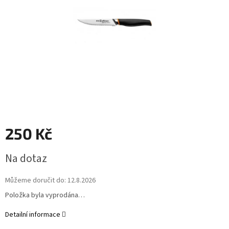
250 Kč
Měrná
Na dotaz
cena:
Můžeme doručit do:
12.8.2026
Položka byla vyprodána…
Detailní informace