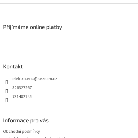
Z
á
p
a
Přijímáme online platby
t
í
Kontakt
elektro.erik
@
seznam.cz
326327267
731482145
Informace pro vás
Obchodní podmínky