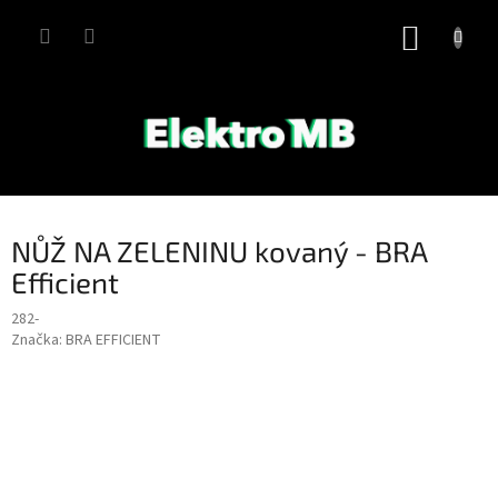
Přejít
na
NÁKUP
obsah
KOŠÍK
NŮŽ NA ZELENINU kovaný - BRA
Efficient
282-
Značka:
BRA EFFICIENT