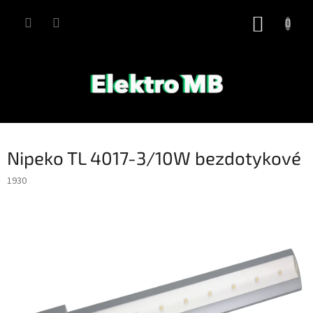
Přejít
na
NÁKUP
obsah
KOŠÍK
Nipeko TL 4017-3/10W bezdotykové
1930