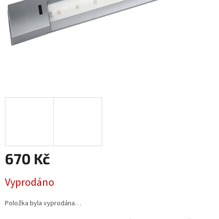
670 Kč
Měrná
Vyprodáno
cena:
Položka byla vyprodána…