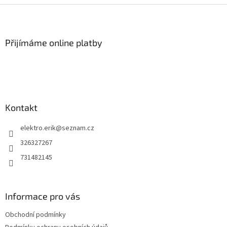
Z
á
p
a
Přijímáme online platby
t
í
Kontakt
elektro.erik
@
seznam.cz
326327267
731482145
Informace pro vás
Obchodní podmínky