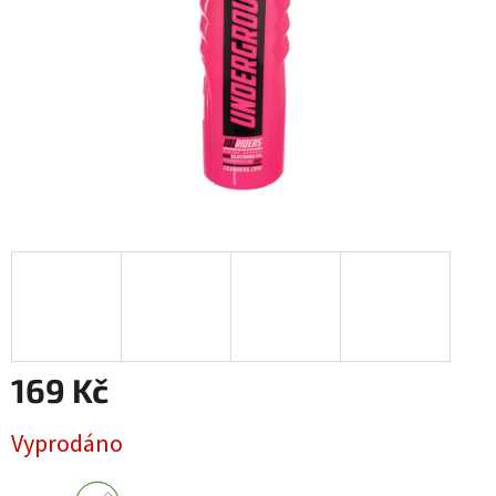
169 Kč
Měrná
Vyprodáno
cena: