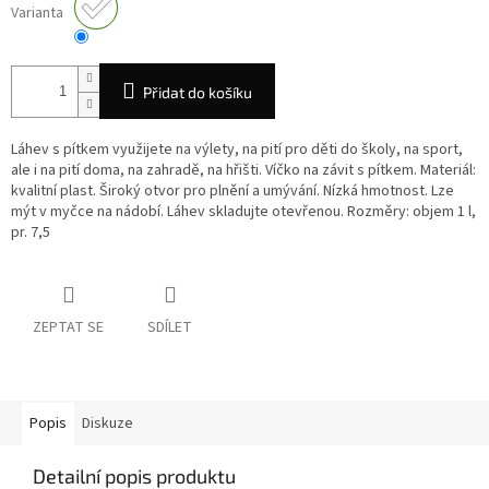
Varianta
Přidat do košíku
Láhev s pítkem využijete na výlety, na pití pro děti do školy, na sport,
ale i na pití doma, na zahradě, na hřišti. Víčko na závit s pítkem. Materiál:
kvalitní plast. Široký otvor pro plnění a umývání. Nízká hmotnost. Lze
mýt v myčce na nádobí. Láhev skladujte otevřenou. Rozměry: objem 1 l,
pr. 7,5
ZEPTAT SE
SDÍLET
Popis
Diskuze
Detailní popis produktu