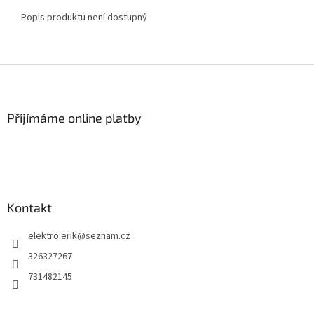
Popis produktu není dostupný
Z
á
p
a
Přijímáme online platby
t
í
Kontakt
elektro.erik
@
seznam.cz
326327267
731482145