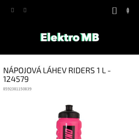
Přejít
na
NÁKUP
obsah
KOŠÍK
NÁPOJOVÁ LÁHEV RIDERS 1 L -
124579
8592381150839