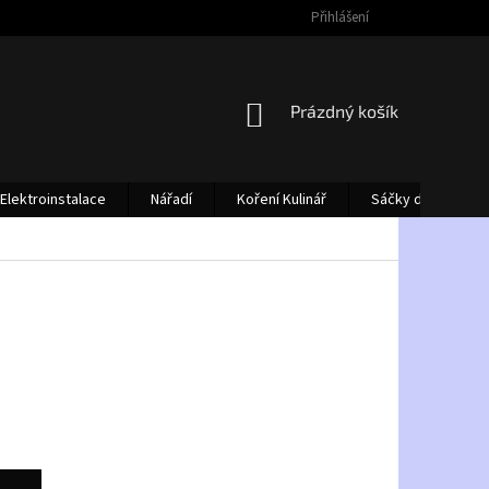
Přihlášení
NÁKUPNÍ
Prázdný košík
KOŠÍK
Elektroinstalace
Nářadí
Koření Kulinář
Sáčky do vysava