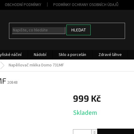
OBCHODNÍ PODMÍNKY
PODMÍNKY OCHRANY OSOBNÍCH ÚDAJŮ
HLEDAT
yňské náčiní
Nádobí
Sklo a porcelán
Zdravé láhve
Napěňovač mléka Domo 731MF
MF
20848
999 Kč
Měrná
Skladem
cena: