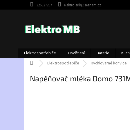
Přejít
326327267
elektro.erik@seznam.cz
na
obsah
Elektrospotřebiče
Osvětlení
Baterie
Kuch
Domů
Elektrospotřebiče
Rychlovarné konvice
Napěňovač mléka Domo 731