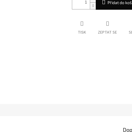
Přidat do koš
TISK
ZEPTAT SE
S
Dop