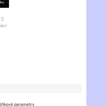
íku
DÍLET
lňkové parametry