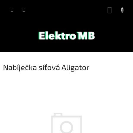
Přejít
na
NÁKUP
obsah
KOŠÍK
Nabíječka síťová Aligator