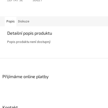
ZEPTAT SE
SDÍLET
Popis
Diskuze
Detailní popis produktu
Popis produktu není dostupný
Z
á
p
a
Přijímáme online platby
t
í
Kontakt