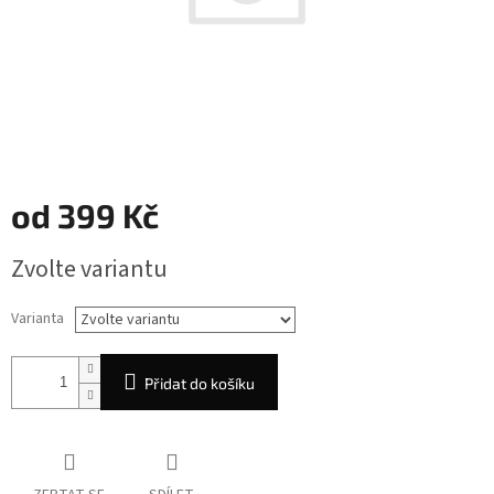
od
399 Kč
Měrná
Zvolte variantu
cena:
Varianta
Přidat do košíku