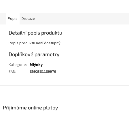
Popis
Diskuze
Detailní popis produktu
Popis produktu není dostupný
Doplňkové parametry
Kategorie
:
Mlýnky
EAN
:
8592381189976
Z
á
p
a
Přijímáme online platby
t
í