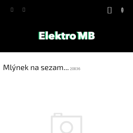
Přejít
na
NÁKUP
obsah
KOŠÍK
Mlýnek na sezam...
20836