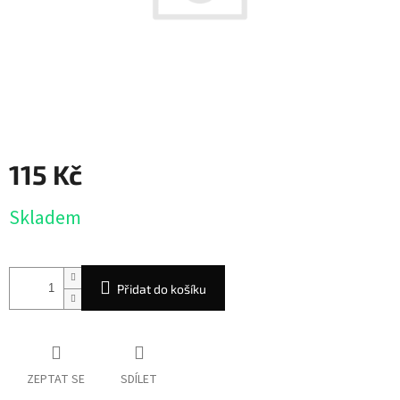
115 Kč
Měrná
Skladem
cena:
Přidat do košíku
ZEPTAT SE
SDÍLET