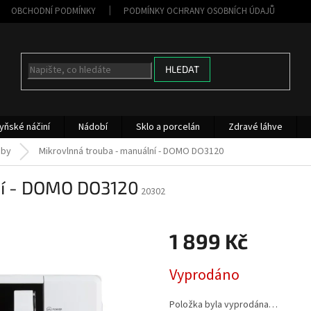
OBCHODNÍ PODMÍNKY
PODMÍNKY OCHRANY OSOBNÍCH ÚDAJŮ
HLEDAT
yňské náčiní
Nádobí
Sklo a porcelán
Zdravé láhve
uby
Mikrovlnná trouba - manuální - DOMO DO3120
ní - DOMO DO3120
20302
1 899 Kč
Měrná
Vyprodáno
cena:
Položka byla vyprodána…