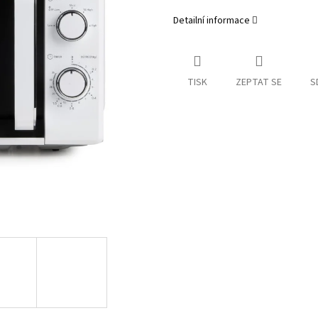
Detailní informace
TISK
ZEPTAT SE
S