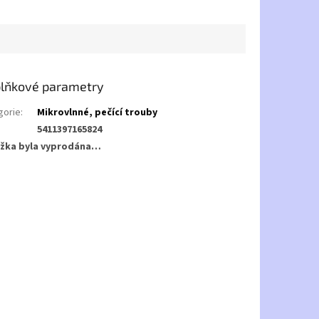
lňkové parametry
gorie
:
Mikrovlnné, pečící trouby
5411397165824
žka byla vyprodána…