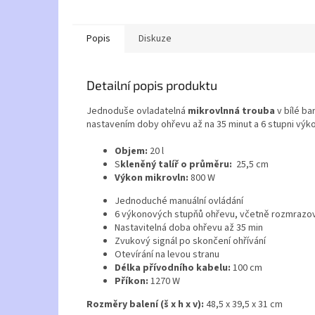
Popis
Diskuze
Detailní popis produktu
Jednoduše ovladatelná
mikrovlnná trouba
v bílé b
nastavením doby ohřevu až na 35 minut a 6 stupni výk
Objem:
20 l
S
kleněný talíř o průměru:
25,5 cm
Výkon mikrovln:
800 W
Jednoduché manuální ovládání
6 výkonových stupňů ohřevu, včetně rozmrazo
Nastavitelná doba ohřevu až 35 min
Zvukový signál po skončení ohřívání
Otevírání na levou stranu
Délka přívodního kabelu:
100 cm
Příkon:
1270 W
Rozměry balení (š x h x v):
48,5 x 39,5 x 31 cm