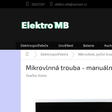
Přejít
326327267
elektro.erik@seznam.cz
na
obsah
Elektrospotřebiče
Osvětlení
Baterie
Kuch
Domů
Elektrospotřebiče
Mikrovlnné, pečící tro
Mikrovlnná trouba - manuál
Značka:
Domo