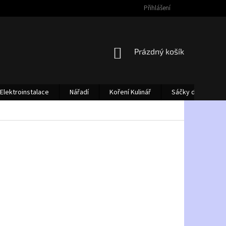
Přihlášení
NÁKUPNÍ
Prázdný košík
KOŠÍK
Elektroinstalace
Nářadí
Koření Kulinář
Sáčky do vysava