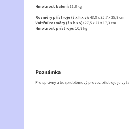
Hmotnost balení:
11,9 kg
Rozměry přístroje (š x h x v):
43,9 x 35,7 x 25,8 cm
Vnitřní rozměry (š x h x v):
27,5 x 27 x 17,3 cm
Hmotnost přístroje:
10,8 kg
Poznámka
Pro správný a bezproblémový provoz přístroje je vyžad
Z
á
p
a