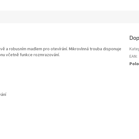
Dop
arvě a robusním madlem pro otevírání. Mikrovlnná trouba disponuje
Kate
onu včetně funkce rozmrazování.
EAN
:
Polo
vání