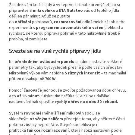
Žaludek vám kručí hlady a vy teprve začínáte přemýšlet, co si
připravíte? S
mikrovlnkou ETA Galateo
vás od teplého jídla
dělí jen pár minut. Ať už se pustíte
do
ohřívání
polotovarů,
rozmrazování
odložených zásob nebo
experimentů s
programem automatického vaření
, lehkost a
rychlost, se kterou příprava pokrmů v této mikrovlnné troubě
probíhá, si zamilujete.
Svezte se na vlně rychlé přípravy jídla
Na
přehledném ovládacím panelu
snadno nastavíte veškeré
parametry tak, aby byl výsledek přesně podle vašich představ.
Mikrovlnný výkon vám nabídne
5 různých intenzit
– ta maximální
přitom dosahuje
až 700 W
.
Pomocí
časovače
jednoduše zvolíte požadovanou dobu ohřevu,
a to
až 95 minut.
Stisknutím tlačítka START bez dalšího
nastavování pak spustíte
rychlý ohřev na dobu 30 sekund.
Systém
rovnoměrného šíření mikrovln
spolu se
skleněným
otočným talířem
předejde tomu, aby některé části
pokrmu zůstaly neprohřáté. Stejně spolehlivá je i
praktická
funkce rozmrazování
, která nabízí nastavení podle