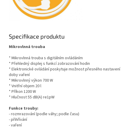
Specifikace produktu
Mikrovlnná trouba
* Mikrovlnná trouba s digitálním ovládáním
* Přehledný displej s funkcí zobrazování hodin
* Elektronické ovládání poskytuje možnost přesného nastavení
doby vaření
* Mikrovlnný výkon 700 W
* Vnitřní objem 20 l
* Příkon 1200 W
* Hlučnost 55 dB(A) re1pW
Funkce trouby:
- rozmrazování (podle váhy; podle času)
- přihřívání
- vaření