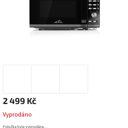
2 499 Kč
Měrná
Vyprodáno
cena:
Položka byla vyprodána…