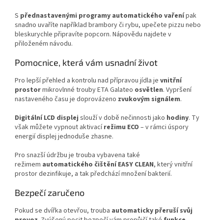
S
přednastavenými programy automatického vaření
pak
snadno uvaříte například brambory či rybu, upečete pizzu nebo
bleskurychle připravíte popcorn. Nápovědu najdete v
přiloženém návodu.
Pomocnice, která vám usnadní život
Pro lepší přehled a kontrolu nad přípravou jídla je
vnitřní
prostor
mikrovlnné trouby ETA Galateo
osvětlen
. Vypršení
nastaveného času je doprovázeno
zvukovým signálem
.
Digitální LCD displej
slouží v době nečinnosti jako
hodiny
. Ty
však můžete vypnout aktivací
režimu ECO
– v rámci úspory
energií displej jednoduše zhasne.
Pro snazší údržbu je trouba vybavena také
režimem
automatického čištění EASY CLEAN
, který vnitřní
prostor dezinfikuje, a tak předchází množení bakterií.
Bezpečí zaručeno
Pokud se dvířka otevřou, trouba
automaticky přeruší svůj