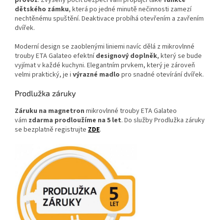
provoz
. Zvýšený pocit bezpečí vám propůjčí také
funkce
dětského zámku
, která po jedné minutě nečinnosti zamezí
nechtěnému spuštění. Deaktivace probíhá otevřením a zavřením
dvířek.
Moderní design se zaoblenými liniemi navíc dělá z mikrovlnné
trouby ETA Galateo efektní
designový doplněk
, který se bude
vyjímat v každé kuchyni. Elegantním prvkem, který je zároveň
velmi praktický, je i
výrazné madlo
pro snadné otevírání dvířek.
Prodlužka záruky
Záruku na magnetron
mikrovlnné trouby ETA Galateo
vám
zdarma prodloužíme na 5 let
. Do služby Prodlužka záruky
se bezplatně registrujte
ZDE
.