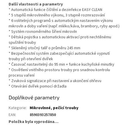
Další vlastnosti a parametry
* Automatická funkce čištění a dezinfekce EASY CLEAN
* 5 stupňů mikrovlnného výkonu, 3 stupně rozmrazování
* 6 volitelných programů s automatickým nastavením výkonu
mikrovln a doby vaření (např. mléko/káva, brambory, ryby apod.)
* Systém rovnoměrného šíření mikrovln
* Dětská pojistka s automatickou aktivací proti nechtěnému
spuštění trouby
* Skleněný otočný talíř o průměru 245 mm
* Bezpečnostní systém zabezpečující automatické vypnutí
trouby při otevření dvířek
* Časovač nastavitelný do 95 min + funkce kuchyňské minutky
* Osvětlení vnitřního prostoru trouby pro snadnou kontrolu
procesu vaření
* Zvuková signalizace při nastavení a ukončení ohřevu
* Otevírání dvířek pomocí držadla
Doplňkové parametry
Kategorie
:
Mikrovlnné, pečící trouby
EAN
:
8590393257850
Položka byla vyprodána…