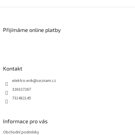
Z
á
p
a
Přijímáme online platby
t
í
Kontakt
elektro.erik
@
seznam.cz
326327267
731482145
Informace pro vás
Obchodní podmínky