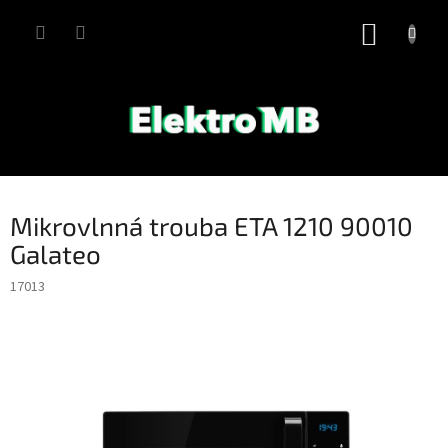
Přejít
na
NÁKUP
obsah
KOŠÍK
Mikrovlnná trouba ETA 1210 90010
Galateo
17013