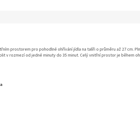
ním prostorem pro pohodlné ohřívání jídla na talíři o průměru až 27 cm. P
it v rozmezí od jedné minuty do 35 minut. Celý vnitřní prostor je během o
ba