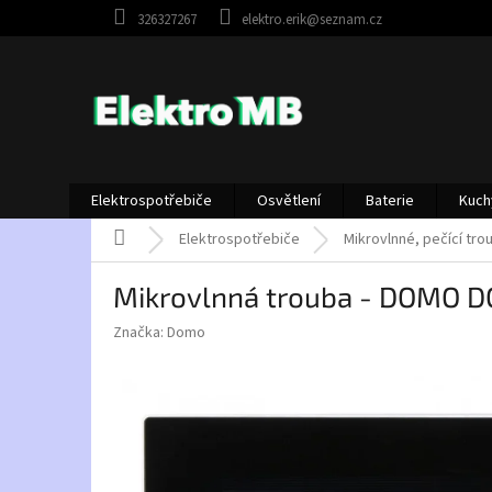
Přejít
326327267
elektro.erik@seznam.cz
na
obsah
Elektrospotřebiče
Osvětlení
Baterie
Kuch
Domů
Elektrospotřebiče
Mikrovlnné, pečící tro
Mikrovlnná trouba - DOMO 
Značka:
Domo