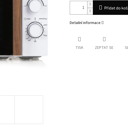
Přidat do koš
Detailní informace
TISK
ZEPTAT SE
S