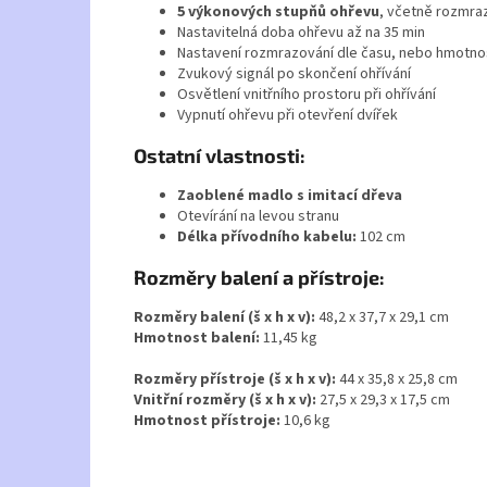
5 výkonových stupňů ohřevu
, včetně rozmra
Nastavitelná doba ohřevu až na 35 min
Nastavení rozmrazování dle času, nebo hmotno
Zvukový signál po skončení ohřívání
Osvětlení vnitřního prostoru při ohřívání
Vypnutí ohřevu při otevření dvířek
Ostatní vlastnosti:
Zaoblené madlo s imitací dřeva
Otevírání na levou stranu
Délka přívodního kabelu:
102 cm
Rozměry balení a přístroje:
Rozměry balení (š x h x v):
48,2 x 37,7 x 29,1 cm
Hmotnost balení:
11,45 kg
Rozměry přístroje (š x h x v):
44 x 35,8 x 25,8 cm
Vnitřní rozměry (š x h x v):
27,5 x 29,3 x 17,5 cm
Hmotnost přístroje:
10,6
kg