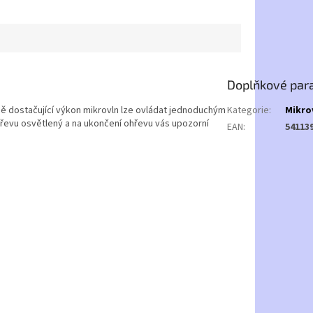
Doplňkové par
lně dostačující výkon mikrovln lze ovládat jednoduchým
Kategorie
:
Mikro
hřevu osvětlený a na ukončení ohřevu vás upozorní
EAN
:
54113