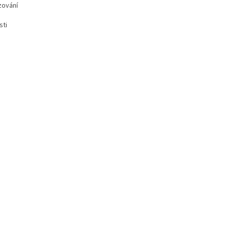
zování
sti