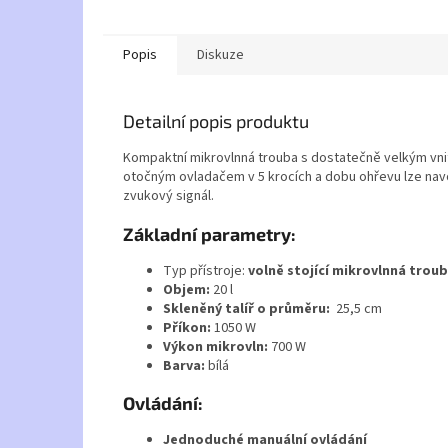
Popis
Diskuze
Detailní popis produktu
Kompaktní mikrovlnná trouba s dostatečně velkým vnitř
otočným ovladačem v 5 krocích a dobu ohřevu lze navol
zvukový signál.
Základní parametry:
Typ přístroje:
volně stojící mikrovlnná trou
Objem:
20 l
Skleněný talíř o průměru:
25,5 cm
Příkon:
1050 W
Výkon mikrovln:
700 W
Barva:
bílá
Ovládání:
Jednoduché manuální ovládání