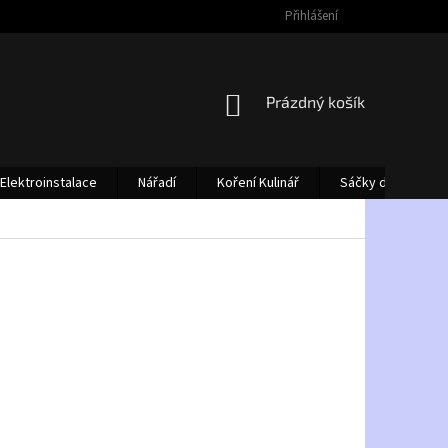
Přihlášení
NÁKUPNÍ
Prázdný košík
KOŠÍK
Elektroinstalace
Nářadí
Koření Kulinář
Sáčky do vysava