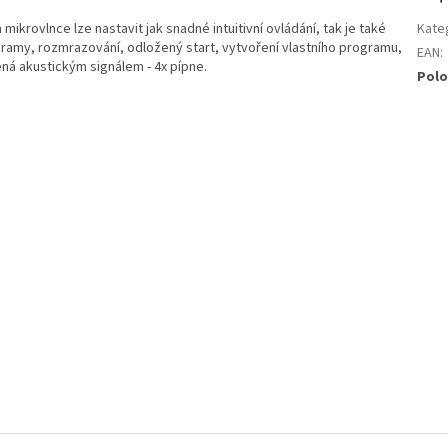
mikrovlnce lze nastavit jak snadné intuitivní ovládání, tak je také
Kate
ramy, rozmrazování, odložený start, vytvoření vlastního programu,
EAN
:
ená akustickým signálem - 4x pípne.
Polo