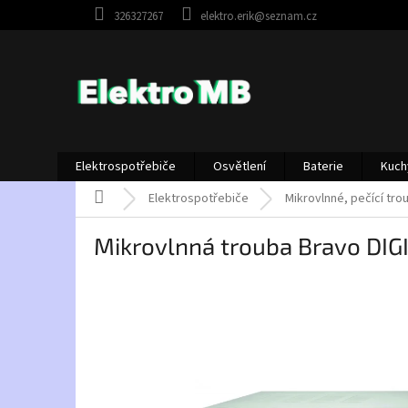
Přejít
326327267
elektro.erik@seznam.cz
na
obsah
Elektrospotřebiče
Osvětlení
Baterie
Kuch
Domů
Elektrospotřebiče
Mikrovlnné, pečící tro
Mikrovlnná trouba Bravo DIG