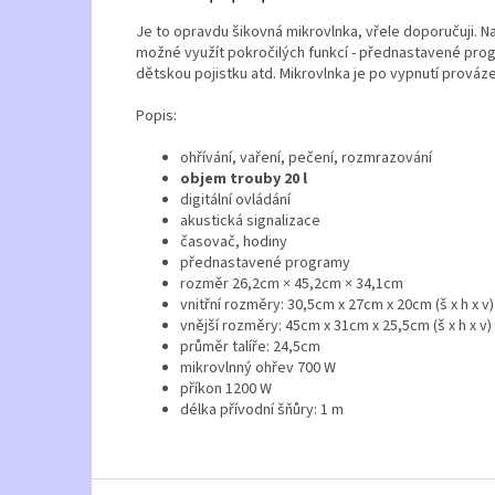
Je to opravdu šikovná mikrovlnka, vřele doporučuji. Na 
možné využít pokročilých funkcí - přednastavené prog
dětskou pojistku atd. Mikrovlnka je po vypnutí prováz
Popis:
ohřívání, vaření, pečení, rozmrazování
objem trouby 20 l
digitální ovládání
akustická signalizace
časovač, hodiny
přednastavené programy
rozměr 26,2cm × 45,2cm × 34,1cm
vnitřní rozměry: 30,5cm x 27cm x 20cm (š x h x v)
vnější rozměry: 45cm x 31cm x 25,5cm (š x h x v)
průměr talíře: 24,5cm
mikrovlnný ohřev 700 W
příkon 1200 W
délka přívodní šňůry: 1 m
Z