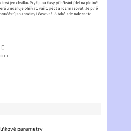
vá jen chvilku. Pryč jsou časy přihřívání jídel na plotně!
erá umožňuje ohřívat, vařit, péct a rozmrazovat. Je plně
a součástí jsou hodiny i časovač. A také zde naleznete
DÍLET
lňkové parametry