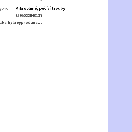
gorie
:
Mikrovlnné, pečící trouby
8595022043187
žka byla vyprodána…