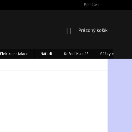
Přihlášení
NÁKUPNÍ
Prázdný košík
KOŠÍK
Elektroinstalace
Nářadí
Koření Kulinář
Sáčky do vysava