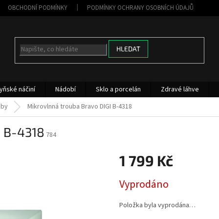
OBCHODNÍ PODMÍNKY
PODMÍNKY OCHRANY OSOBNÍCH ÚDAJŮ
HLEDAT
yňské náčiní
Nádobí
Sklo a porcelán
Zdravé láhve
uby
Mikrovlnná trouba Bravo DIGI B-4318
I B-4318
784
1 799 Kč
Měrná
Vyprodáno
cena:
Položka byla vyprodána…