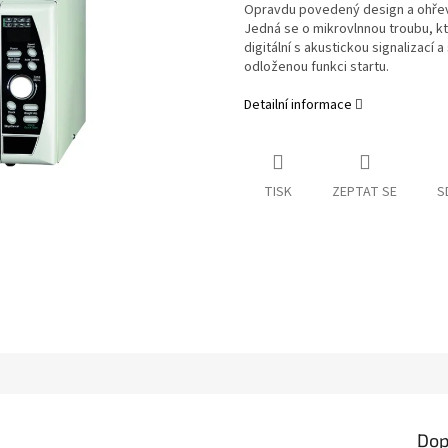
Opravdu povedený design a ohřev tr
Jedná se o mikrovlnnou troubu, kt
digitální s akustickou signalizací 
odloženou funkci startu.
Detailní informace
TISK
ZEPTAT SE
S
Dop