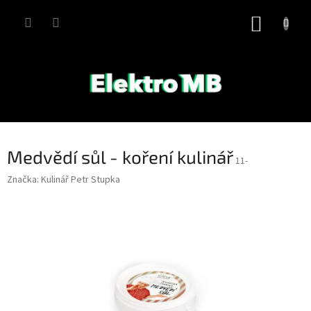
Přejít
na
NÁKUP
obsah
KOŠÍK
Medvědí sůl - koření kulinář
11-
Značka:
Kulinář Petr Stupka