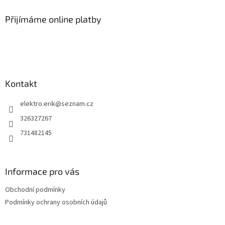
p
a
Přijímáme online platby
t
í
Kontakt
elektro.erik
@
seznam.cz
326327267
731482145
Informace pro vás
Obchodní podmínky
Podmínky ochrany osobních údajů