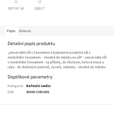
ZEPTAT SE
SDÍLET
Popis
Diskuze
Detailní popis produktu
„universální sůl s česnekem a bylinami krystalická sůl s
medvědím česnekem – vhodná do mlýnku na sůl“ - universální sůl
s medvědím česnekem - na přílohy, do těstovin, hotová masa a
ryby - do dušených pokrmů, vývarů, zeleniny - vhodná do mlýnku
Doplňkové parametry
Kategorie
:
Kořenící směsi
EAN
:
8594172431691
Z
á