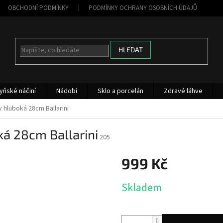
OBCHODNÍ PODMÍNKY
PODMÍNKY OCHRANY OSOBNÍCH ÚDAJŮ
HLEDAT
yňské náčiní
Nádobí
Sklo a porcelán
Zdravé láhve
hluboká 28cm Ballarini
 28cm Ballarini
205
999 Kč
Měrná
Skladem
cena: