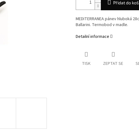
Přidat do koš
MEDITERRANEA pánev hluboká 28c
Ballarini. Termobod v madle.
Detailní informace
TISK
ZEPTAT SE
S