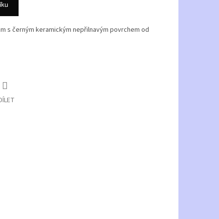
íku
m s černým keramickým nepřilnavým povrchem od
DÍLET