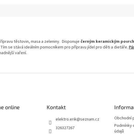
přípravu těstovin, masa a zeleniny. Disponuje
černým keramickým povrchem
Tím se stává ideálním pomocníkem pro přípravu jídel pro děti a dietáře.
Pá
nadnější vaření.
e online
Kontakt
Informa
Obchodní 
elektro.erik
@
seznam.cz
Podmínky 
326327267
údajů