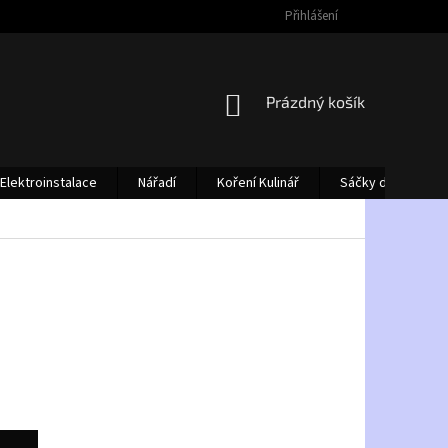
Přihlášení
NÁKUPNÍ
Prázdný košík
KOŠÍK
Elektroinstalace
Nářadí
Koření Kulinář
Sáčky do vysava