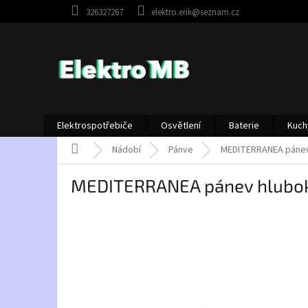
Přejít
326327267
elektro.erik@seznam.cz
na
obsah
Elektrospotřebiče
Osvětlení
Baterie
Kuch
Domů
Nádobí
Pánve
MEDITERRANEA pánev 
MEDITERRANEA pánev hluboká