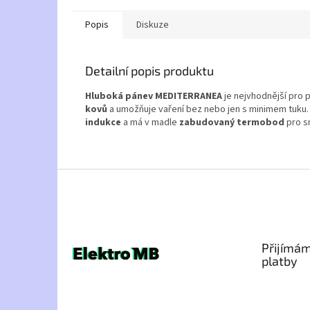
Popis
Diskuze
Detailní popis produktu
Hluboká pánev MEDITERRANEA
je nejvhodnější pro 
kovů
a umožňuje vaření bez nebo jen s minimem tuku. 
indukce
a má v madle
zabudovaný termobod
pro s
Z
á
p
a
t
Přijímám
í
platby