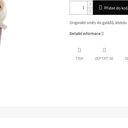
Přidat do koš
Originální směs do gulášů, klobás i 
Detailní informace
TISK
ZEPTAT SE
S