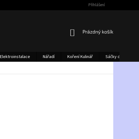
Přihlášení
NÁKUPNÍ
Prázdný košík
KOŠÍK
Elektroinstalace
Nářadí
Koření Kulinář
Sáčky do vysava