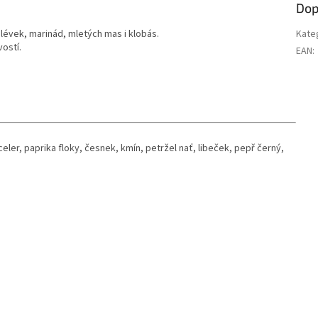
Dop
évek, marinád, mletých mas i klobás.
Kate
ostí.
EAN
:
celer, paprika floky, česnek, kmín, petržel nať, libeček, pepř černý,