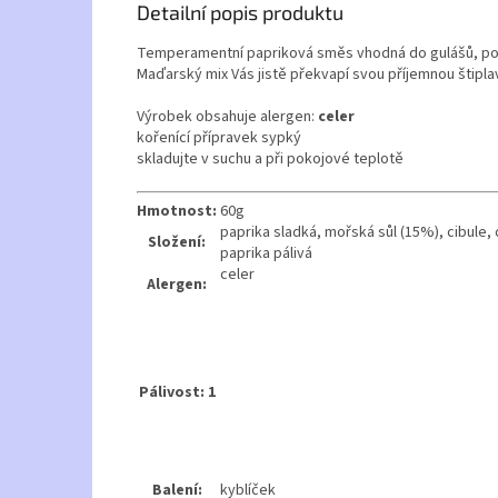
Detailní popis produktu
Temperamentní papriková směs vhodná do gulášů, pol
Maďarský mix Vás jistě překvapí svou příjemnou štiplav
Výrobek obsahuje alergen:
celer
kořenící přípravek sypký
skladujte v suchu a při pokojové teplotě
Hmotnost:
60
g
paprika sladká, mořská sůl (15%), cibule, 
Složení:
paprika pálivá
celer
Alergen:
Pálivost: 1
Balení:
kyblíček