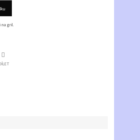
íku
na gril.
DÍLET