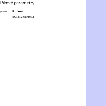
lňkové parametry
gorie
:
Koření
8594172459954