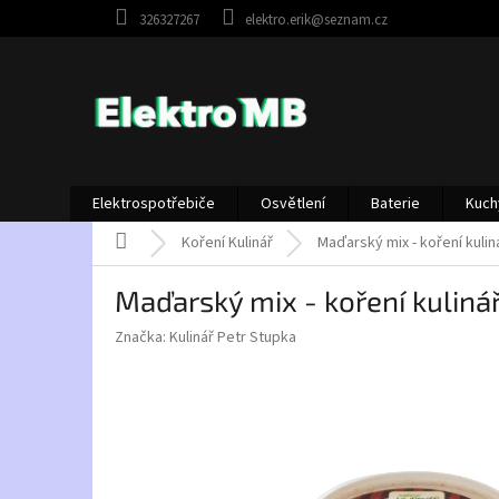
Přejít
326327267
elektro.erik@seznam.cz
na
obsah
Elektrospotřebiče
Osvětlení
Baterie
Kuch
Domů
Koření Kulinář
Maďarský mix - koření kulin
Maďarský mix - koření kuliná
Značka:
Kulinář Petr Stupka