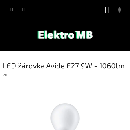
Přejít
na
NÁKUP
obsah
KOŠÍK
LED žárovka Avide E27 9W - 1060lm
2011