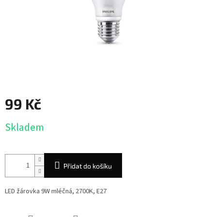
99 Kč
Měrná
Skladem
cena:
Přidat do košíku
LED žárovka 9W mléčná, 2700K, E27