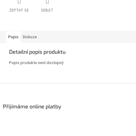
ZEPTAT SE
SDÍLET
Popis
Diskuze
Detailní popis produktu
Popis produktu není dostupný
Z
á
p
a
Přijímáme online platby
t
í