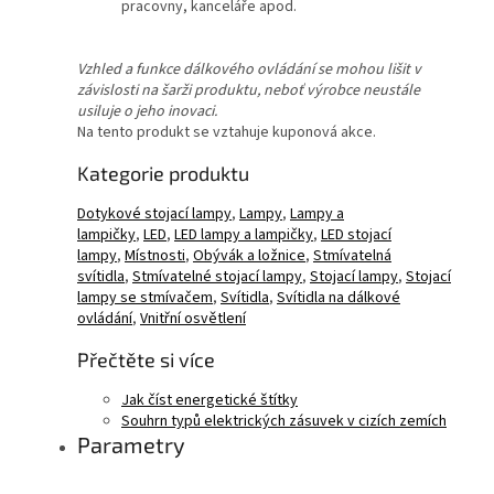
pracovny, kanceláře apod.
Vzhled a funkce dálkového ovládání se mohou lišit v
závislosti na šarži produktu, neboť výrobce neustále
usiluje o jeho inovaci.
Na tento produkt se vztahuje kuponová akce.
Kategorie produktu
Dotykové stojací lampy
,
Lampy
,
Lampy a
lampičky
,
LED
,
LED lampy a lampičky
,
LED stojací
lampy
,
Místnosti
,
Obývák a ložnice
,
Stmívatelná
svítidla
,
Stmívatelné stojací lampy
,
Stojací lampy
,
Stojací
lampy se stmívačem
,
Svítidla
,
Svítidla na dálkové
ovládání
,
Vnitřní osvětlení
Přečtěte si více
Jak číst energetické štítky
Souhrn typů elektrických zásuvek v cizích zemích
Parametry