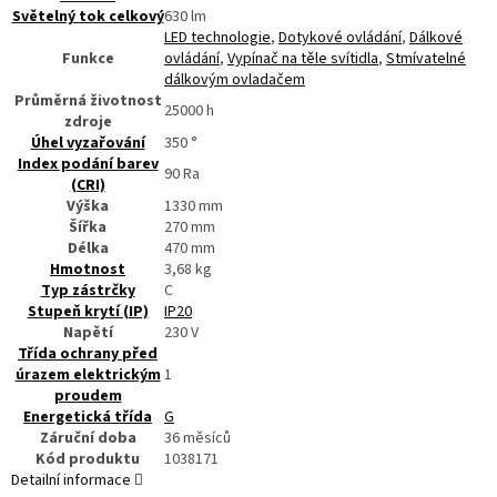
Světelný tok celkový
630
lm
LED technologie
,
Dotykové ovládání
,
Dálkové
Funkce
ovládání
,
Vypínač na těle svítidla
,
Stmívatelné
dálkovým ovladačem
Průměrná životnost
25000
h
zdroje
Úhel vyzařování
350
°
Index podání barev
90
Ra
(CRI)
Výška
1330
mm
Šířka
270
mm
Délka
470
mm
Hmotnost
3,68
kg
Typ zástrčky
C
Stupeň krytí (IP)
IP20
Napětí
230
V
Třída ochrany před
úrazem elektrickým
1
proudem
Energetická třída
G
Záruční doba
36 měsíců
Kód produktu
1038171
Detailní informace