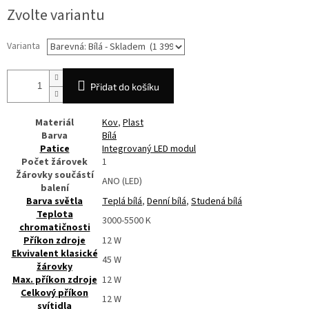
Měrná
Zvolte variantu
cena:
Varianta
Přidat do košíku
Materiál
Kov
,
Plast
Barva
Bílá
Patice
Integrovaný LED modul
Počet žárovek
1
Žárovky součástí
ANO (LED)
balení
Barva světla
Teplá bílá
,
Denní bílá
,
Studená bílá
Teplota
3000-5500
K
chromatičnosti
Příkon zdroje
12
W
Ekvivalent klasické
45
W
žárovky
Max. příkon zdroje
12
W
Celkový příkon
12
W
svítidla