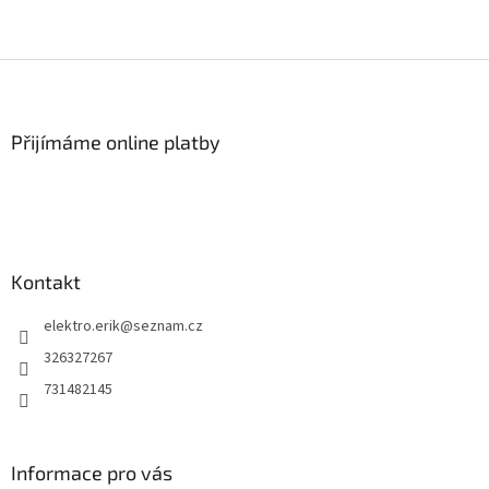
Z
á
p
a
Přijímáme online platby
t
í
Kontakt
elektro.erik
@
seznam.cz
326327267
731482145
Informace pro vás