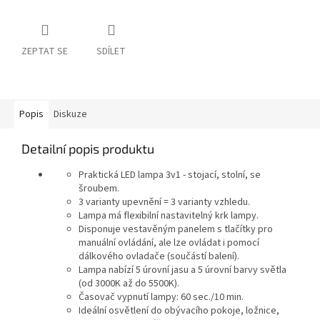
ZEPTAT SE
SDÍLET
Popis
Diskuze
Detailní popis produktu
Praktická LED lampa 3v1 - stojací, stolní, se
šroubem.
3 varianty upevnění = 3 varianty vzhledu.
Lampa má flexibilní nastavitelný krk lampy.
Disponuje vestavěným panelem s tlačítky pro
manuální ovládání, ale lze ovládat i pomocí
dálkového ovladače (součástí balení).
Lampa nabízí 5 úrovní jasu a 5 úrovní barvy světla
(od 3000K až do 5500K).
Časovač vypnutí lampy: 60 sec./10 min.
Ideální osvětlení do obývacího pokoje, ložnice,