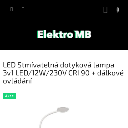
Přejít
na
NÁKUP
obsah
KOŠÍK
LED Stmívatelná dotyková lampa
3v1 LED/12W/230V CRI 90 + dálkové
ovládání
Akce