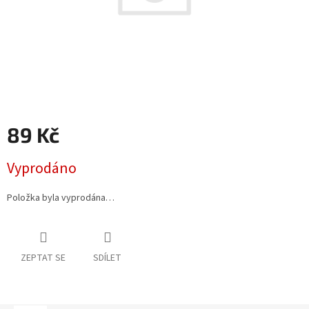
89 Kč
Měrná
Vyprodáno
cena:
Položka byla vyprodána…
ZEPTAT SE
SDÍLET