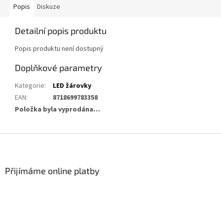
Popis
Diskuze
Detailní popis produktu
Popis produktu není dostupný
Doplňkové parametry
Kategorie
:
LED žárovky
EAN
:
8718699783358
Položka byla vyprodána…
Z
á
p
a
Přijímáme online platby
t
í