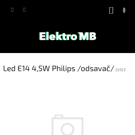
Přejít
na
NÁKUP
obsah
KOŠÍK
Led E14 4,5W Philips /odsavač/
21013