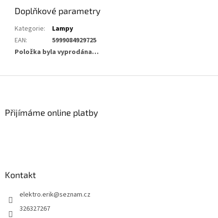
Doplňkové parametry
Kategorie
:
Lampy
EAN
:
5999084929725
Položka byla vyprodána…
Z
á
p
a
Přijímáme online platby
t
í
Kontakt
elektro.erik
@
seznam.cz
326327267