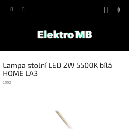
Přejít
na
NÁKUP
obsah
KOŠÍK
Lampa stolní LED 2W 5500K bílá
HOME LA3
1552