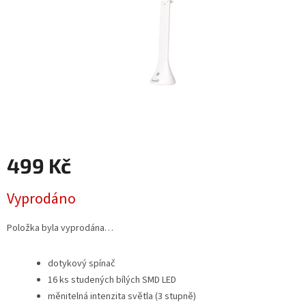
499 Kč
Měrná
Vyprodáno
cena:
Položka byla vyprodána…
dotykový spínač
16 ks studených bílých SMD LED
měnitelná intenzita světla (3 stupně)