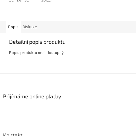
ZEPTAT SE
SDÍLET
Popis
Diskuze
Detailní popis produktu
Popis produktu není dostupný
Z
á
p
a
Přijímáme online platby
t
í
Kontakt