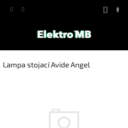
Přejít
na
NÁKUP
obsah
KOŠÍK
Lampa stojací Avide Angel