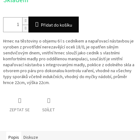
Skladem
cena:
Přidat do košíku
Hrnec na těstoviny o objemu 6 l s cedníkem a napařovací nástavbou je
vyroben z prvotřídní nerezavějící oceli 18/0, je opatřen silným
sendvičovým dnem, vnitřní hrnec slouží jako cedník s vlastními
komfortními madly pro oddělenou manipulaci, součástí je vnitřní
napařovací nástavba s integrovanými madly, poklice z odolného skla a
otvorem pro páru pro dokonalou kontrolu vaření, vhodné na všechny
typy sporáků včetně induk
čních, vhodný do myčky nádobí, průměr
hrnce 22cm, výška 22cm.
ZEPTAT SE
SDÍLET
Popis
Diskuze