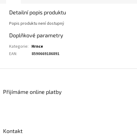
Detailní popis produktu
Popis produktu není dostupný
Doplňkové parametry
Kategorie
:
Hrnce
EAN
:
8590669186891
Z
á
p
a
Přijímáme online platby
t
í
Kontakt