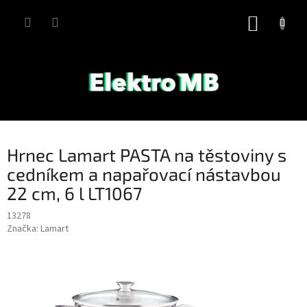
Přejít
na
NÁKUP
obsah
KOŠÍK
Hrnec Lamart PASTA na těstoviny s
cedníkem a napařovací nástavbou
22 cm, 6 l LT1067
13278
Značka:
Lamart