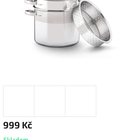
999 Kč
Měrná