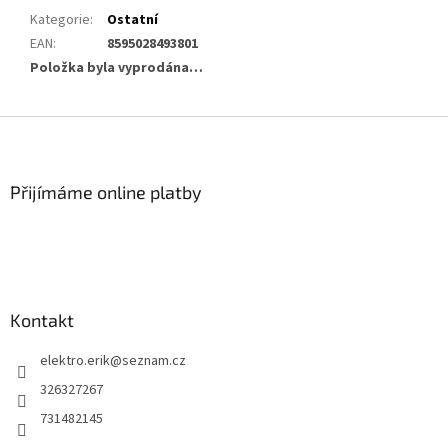
Kategorie
:
Ostatní
EAN
:
8595028493801
Položka byla vyprodána…
Z
á
p
a
Přijímáme online platby
t
í
Kontakt
elektro.erik
@
seznam.cz
326327267
731482145