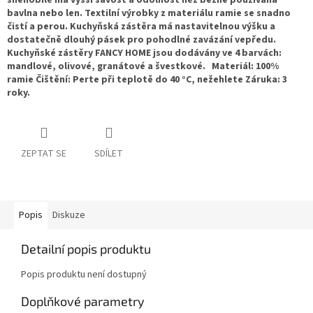
sněhobílé má vyšší savost a odolnost než běžně používaná
bavlna nebo len. Textilní výrobky z materiálu ramie se snadno
čistí a perou. Kuchyňská zástěra má nastavitelnou výšku a
dostatečně dlouhý pásek pro pohodlné zavázání vepředu.
Kuchyňské zástěry FANCY HOME jsou dodávány ve 4 barvách:
mandlové, olivové, granátové a švestkové. Materiál: 100%
ramie Čištění: Perte při teplotě do 40 °C, nežehlete Záruka: 3
roky.
ZEPTAT SE
SDÍLET
Popis
Diskuze
Detailní popis produktu
Popis produktu není dostupný
Doplňkové parametry