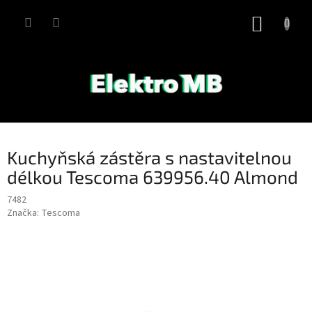
Přejít
na
NÁKUP
obsah
KOŠÍK
Kuchyňská zástěra s nastavitelnou
délkou Tescoma 639956.40 Almond
7482
Značka:
Tescoma