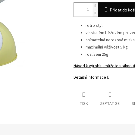
Přidat do koš
retro styl
v krásném béžovém prove
snímatelná nerezová miska
maximální váživost 5 kg
rozlišení 25g
Návod k výrobku můžete stáhnou
Detailní informace
TISK
ZEPTAT SE
S