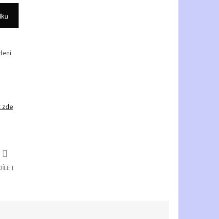
íku
dení
t zde
DÍLET