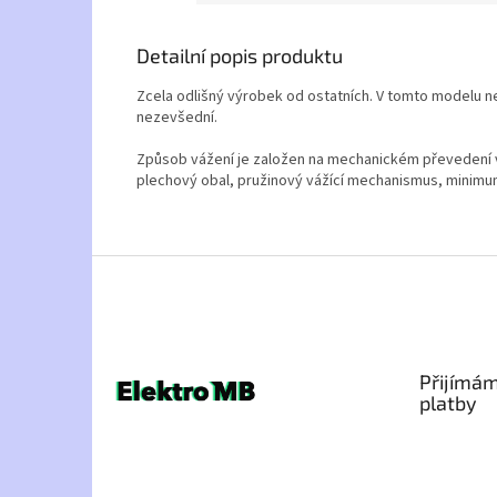
Detailní popis produktu
Zcela odlišný výrobek od ostatních. V tomto modelu ne
nezevšední.
Způsob vážení je založen na mechanickém převedení váh
plechový obal, pružinový vážící mechanismus, minimum 
Z
á
p
a
t
Přijímám
í
platby