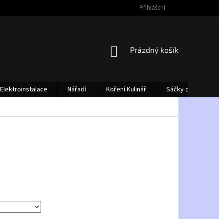
Přihlášení
NÁKUPNÍ
Prázdný košík
KOŠÍK
Elektroinstalace
Nářadí
Koření Kulinář
Sáčky do vysava