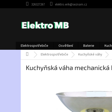
Přejít
326327267
elektro.erik@seznam.cz
na
obsah
Elektrospotřebiče
Osvětlení
Baterie
Kuch
Domů
Elektrospotřebiče
Kuchyňské váhy
Kuchyňská váha mechanická