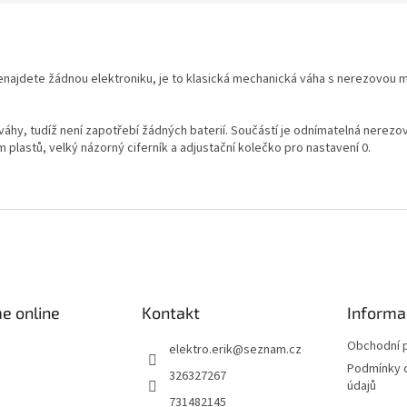
najdete žádnou elektroniku, je to klasická mechanická váha s nerezovou mi
y, tudíž není zapotřebí žádných baterií. Součástí je odnímatelná nerezová 
plastů, velký názorný ciferník a adjustační kolečko pro nastavení 0.
e online
Kontakt
Informa
Obchodní 
elektro.erik
@
seznam.cz
Podmínky 
326327267
údajů
731482145