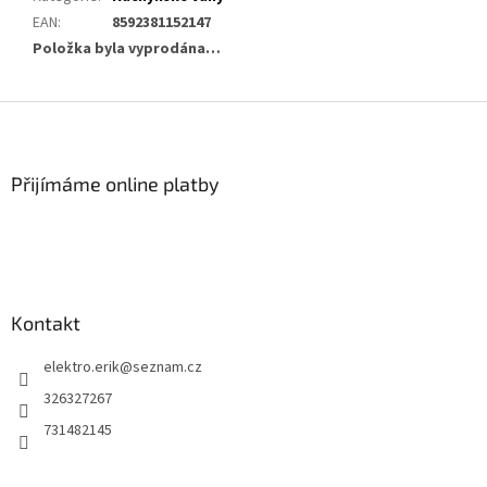
EAN
:
8592381152147
Položka byla vyprodána…
Z
á
p
a
Přijímáme online platby
t
í
Kontakt
elektro.erik
@
seznam.cz
326327267
731482145