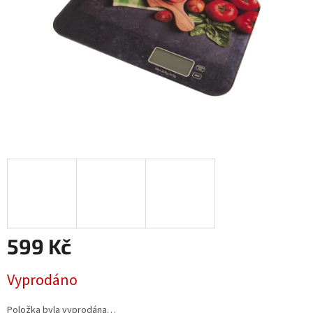
599 Kč
Měrná
Vyprodáno
cena:
Položka byla vyprodána…