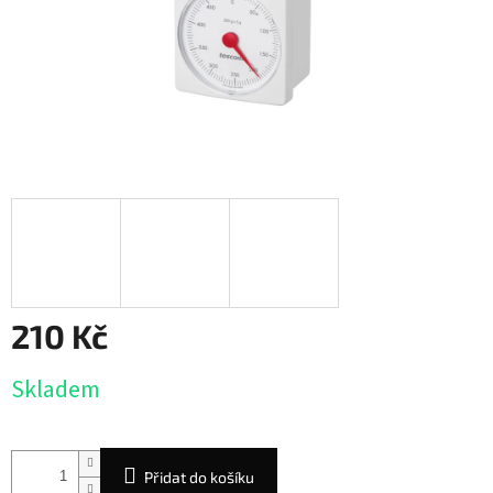
210 Kč
Měrná
Skladem
cena:
Přidat do košíku