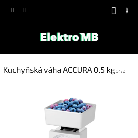
Přejít
na
NÁKUP
obsah
KOŠÍK
Kuchyňská váha ACCURA 0.5 kg
1432