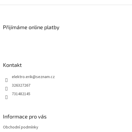
Z
á
p
a
Přijímáme online platby
t
í
Kontakt
elektro.erik
@
seznam.cz
326327267
731482145
Informace pro vás
Obchodní podmínky