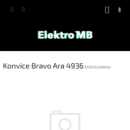
Přejít
na
NÁKUP
obsah
KOŠÍK
Konvice Bravo Ara 4936
8595022049363