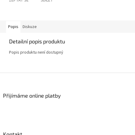
ZEPTAT SE
SDÍLET
Popis
Diskuze
Detailní popis produktu
Popis produktu není dostupný
Z
á
p
a
Přijímáme online platby
t
í
Kontakt