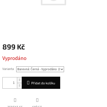
899 Kč
Měrná
Vyprodáno
cena:
Varianta
Přidat do košíku