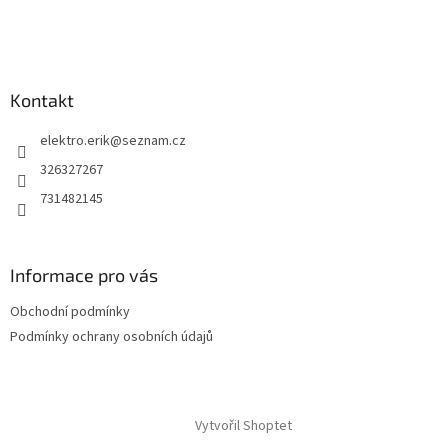
í
Kontakt
elektro.erik
@
seznam.cz
326327267
731482145
Informace pro vás
Obchodní podmínky
Podmínky ochrany osobních údajů
Vytvořil Shoptet