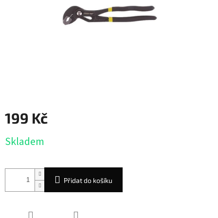
199 Kč
Měrná
Skladem
cena:
Přidat do košíku