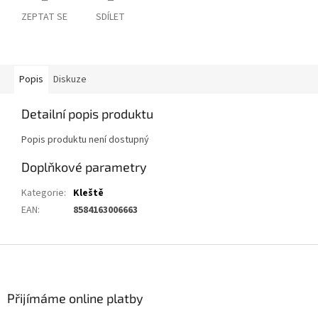
ZEPTAT SE
SDÍLET
Popis
Diskuze
Detailní popis produktu
Popis produktu není dostupný
Doplňkové parametry
Kategorie
:
Kleště
EAN
:
8584163006663
Z
á
p
a
Přijímáme online platby
t