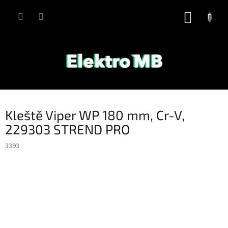
Přejít
na
NÁKUP
obsah
KOŠÍK
Kleště Viper WP 180 mm, Cr-V,
229303 STREND PRO
3393