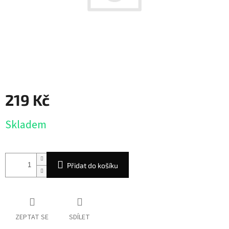
219 Kč
Měrná
Skladem
cena:
Přidat do košíku
ZEPTAT SE
SDÍLET