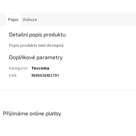
Popis
Diskuze
Detailní popis produktu
Popis produktu není dostupný
Doplňkové parametry
Kategorie
:
Tescoma
EAN
:
8595028431797
Z
á
p
a
Přijímáme online platby
t
í