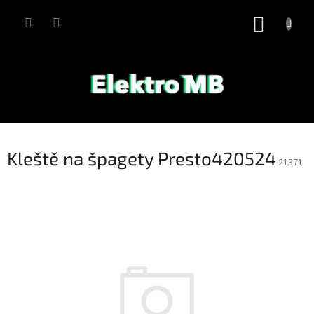
Přejít
na
NÁKUP
obsah
KOŠÍK
Kleště na špagety Presto420524
21371