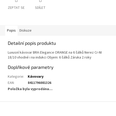
ZEPTAT SE
SDÍLET
Popis
Diskuze
Detailní popis produktu
Luxusní kávovar BRA Elegance ORANGE na 6 šálků Nerez Cr-NI
18/10 vhodné i na indukci Objem: 6 šálků Záruka 2 roky
Doplňkové parametry
Kategorie
:
Kávovary
EAN
:
8411796081326
Položka byla vyprodána…
Z
á
p