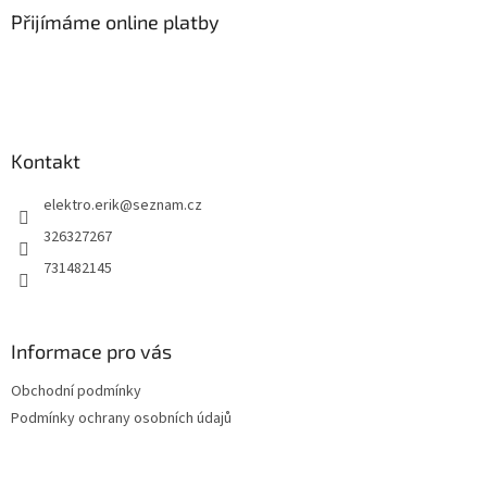
a
Přijímáme online platby
t
í
Kontakt
elektro.erik
@
seznam.cz
326327267
731482145
Informace pro vás
Obchodní podmínky
Podmínky ochrany osobních údajů