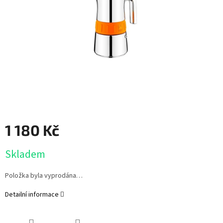
1 180 Kč
Měrná
Skladem
cena:
Položka byla vyprodána…
Detailní informace