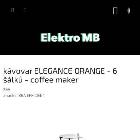
Přejít
na
NÁKUP
obsah
KOŠÍK
kávovar ELEGANCE ORANGE - 6
šálků - coffee maker
299-
Značka:
BRA EFFICIENT