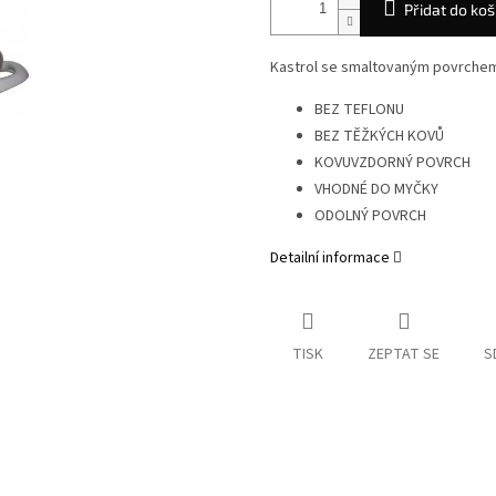
Přidat do koš
Kastrol se smaltovaným povrchem, 
BEZ TEFLONU
BEZ TĚŽKÝCH KOVŮ
KOVUVZDORNÝ POVRCH
VHODNÉ DO MYČKY
ODOLNÝ POVRCH
Detailní informace
TISK
ZEPTAT SE
S