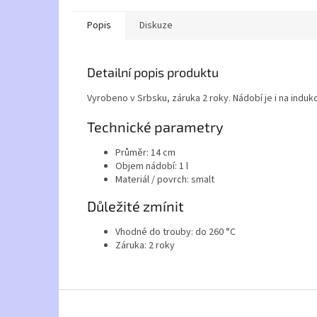
Popis
Diskuze
Detailní popis produktu
Vyrobeno v Srbsku, záruka 2 roky. Nádobí je i na indukc
Technické parametry
Průměr: 14 cm
Objem nádobí: 1 l
Materiál / povrch: smalt
Důležité zmínit
Vhodné do trouby: do 260 °C
Záruka: 2 roky
Z
á