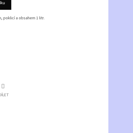
íku
poklicí a obsahem 1 litr.
DÍLET