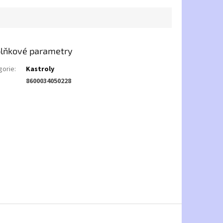
lňkové parametry
gorie
:
Kastroly
8600034050228