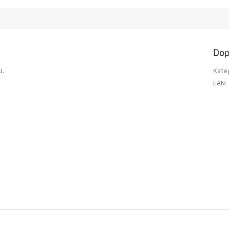
Dop
i.
Kate
EAN
: