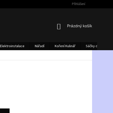
Přihlášení
NÁKUPNÍ
Prázdný košík
KOŠÍK
Elektroinstalace
Nářadí
Koření Kulinář
Sáčky do vysava