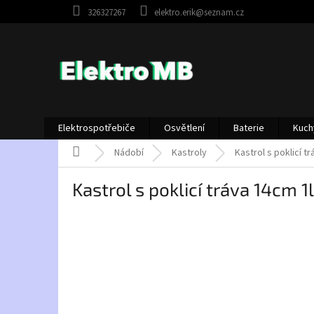
Přejít
326327267
elektro.erik@seznam.cz
na
obsah
Elektrospotřebiče
Osvětlení
Baterie
Kuch
Domů
Nádobí
Kastroly
Kastrol s poklicí 
Kastrol s poklicí tráva 14cm 