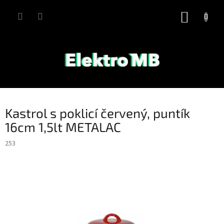
Přejít
na
NÁKUP
obsah
KOŠÍK
Kastrol s poklicí červený, puntík
16cm 1,5lt METALAC
253