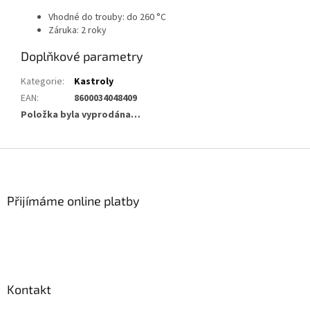
Vhodné do trouby: do 260 °C
Záruka: 2 roky
Doplňkové parametry
Kategorie
:
Kastroly
EAN
:
8600034048409
Položka byla vyprodána…
Z
á
p
a
Přijímáme online platby
t
í
Kontakt