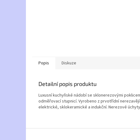
Popis
Diskuze
Detailní popis produktu
Luxusní kuchyňské nádobí se sklonerezovými poklicem
odměřovací stupnicí. Vyrobeno z prvotřídní nerezavějí
elektrické, sklokeramické a indukční. Nerezové úchyt
Z
á