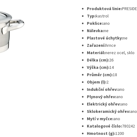
Produktová linie:
PRESID
Typ:
kastrol
Poklice:
ano
Nálevka:
ne
Plastové úchytky:
ne
Zařazení:
hrnce
Materiál:
nerez ocel, sklo
Délka (cm):
26
Výška (cm):
14
Průměr (cm):
18
Objem (l):
2
Indukční ohřev:
ano
Plynový ohřev:
ano
Elektrický ohřev:
ano
Sklokeramický ohřev:
ano
Mytí v myčce:
ano
Katalogové číslo:
780242
Hmotnost (g):
1200