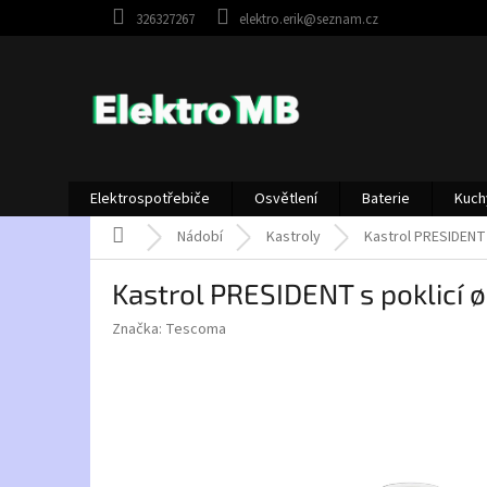
Přejít
326327267
elektro.erik@seznam.cz
na
obsah
Elektrospotřebiče
Osvětlení
Baterie
Kuch
Domů
Nádobí
Kastroly
Kastrol PRESIDENT 
Kastrol PRESIDENT s poklicí 
Značka:
Tescoma