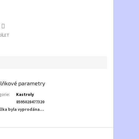
DÍLET
lňkové parametry
gorie
:
Kastroly
8595028477320
žka byla vyprodána…