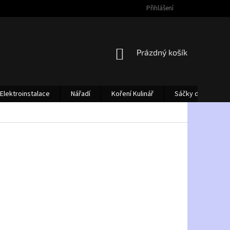
Přihlášení
NÁKUPNÍ
Prázdný košík
KOŠÍK
Elektroinstalace
Nářadí
Koření Kulinář
Sáčky do vysava