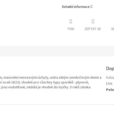
Detailní informace
TISK
ZEPTAT SE
S
Dop
i, masivními nerezovými úchyty, extra silným sendvičovým dnem a
Kate
cí oceli 18/10, vhodné pro všechny typy sporáků - plynové,
EAN
:
y jsou vodotěsné, nádobí je vhodné do myčky. 5 roků záruka.
Polo