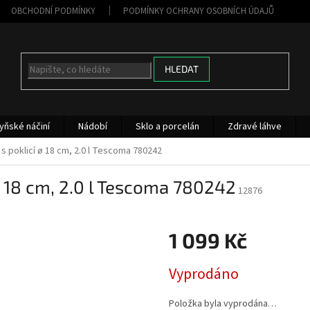
OBCHODNÍ PODMÍNKY
PODMÍNKY OCHRANY OSOBNÍCH ÚDAJŮ
HLEDAT
yňské náčiní
Nádobí
Sklo a porcelán
Zdravé láhve
s poklicí ø 18 cm, 2.0 l Tescoma 780242
ø 18 cm, 2.0 l Tescoma 780242
12876
1 099 Kč
Měrná
Vyprodáno
cena:
Položka byla vyprodána…