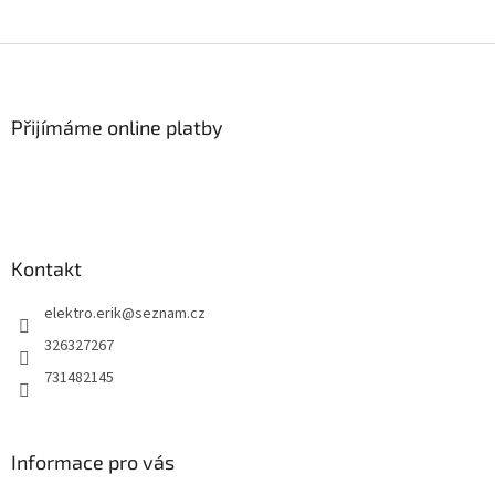
Z
á
p
a
Přijímáme online platby
t
í
Kontakt
elektro.erik
@
seznam.cz
326327267
731482145
Informace pro vás