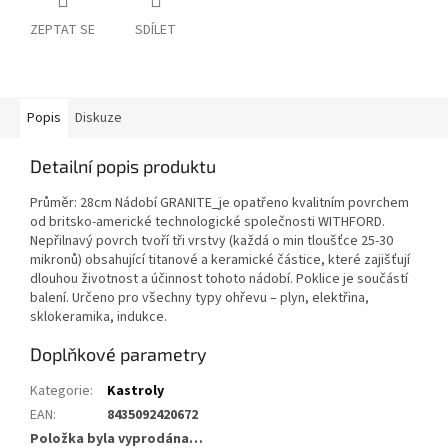
ZEPTAT SE
SDÍLET
Popis
Diskuze
Detailní popis produktu
Průměr: 28cm Nádobí GRANITE_je opatřeno kvalitním povrchem
od britsko-americké technologické společnosti WITHFORD.
Nepřilnavý povrch tvoří tři vrstvy (každá o min tloušťce 25-30
mikronů) obsahující titanové a keramické částice, které zajišťují
dlouhou životnost a účinnost tohoto nádobí. Poklice je součástí
balení. Určeno pro všechny typy ohřevu – plyn, elektřina,
sklokeramika, indukce.
Doplňkové parametry
Kategorie
:
Kastroly
EAN
:
8435092420672
Položka byla vyprodána…