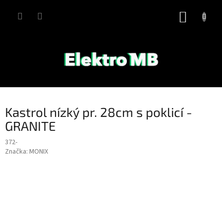
Přejít
na
NÁKUP
obsah
KOŠÍK
Kastrol nízký pr. 28cm s poklicí -
GRANITE
372-
Značka:
MONIX