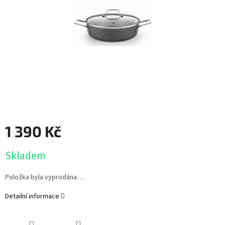
1 390 Kč
Měrná
Skladem
cena:
Položka byla vyprodána…
Detailní informace