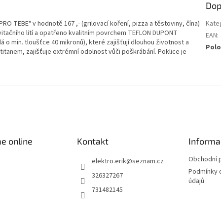
Dop
O TEBE" v hodnotě 167 ,- (grilovací koření, pizza a těstoviny, čína)
Kate
avitačního lití a opatřeno kvalitním povrchem TEFLON DUPONT
EAN
:
á o min. tloušťce 40 mikronů), které zajišťují dlouhou životnost a
Polo
titanem, zajišťuje extrémní odolnost vůči poškrábání. Poklice je
e online
Kontakt
Informa
Obchodní 
elektro.erik
@
seznam.cz
Podmínky 
326327267
údajů
731482145