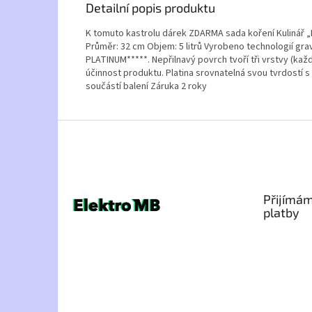
Detailní popis produktu
K tomuto kastrolu dárek ZDARMA sada koření Kulinář „PR
Průměr: 32 cm Objem: 5 litrů Vyrobeno technologií gr
PLATINUM*****. Nepřilnavý povrch tvoří tři vrstvy (každ
účinnost produktu. Platina srovnatelná svou tvrdostí s 
součástí balení Záruka 2 roky
Z
á
p
a
t
Přijímám
í
platby