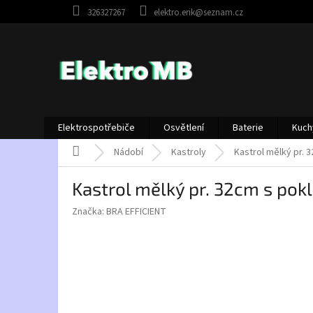
Přejít
326327267
elektro.erik@seznam.cz
na
obsah
Elektrospotřebiče
Osvětlení
Baterie
Kuch
Domů
Nádobí
Kastroly
Kastrol mělký pr. 
Kastrol mělký pr. 32cm s pokl
Značka:
BRA EFFICIENT