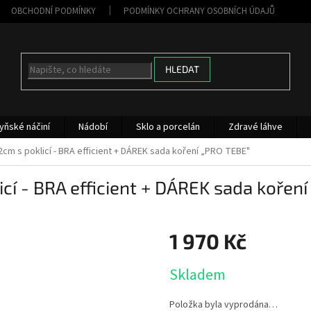
OBCHODNÍ PODMÍNKY
PODMÍNKY OCHRANY OSOBNÍCH ÚDAJŮ
HLEDAT
yňské náčiní
Nádobí
Sklo a porcelán
Zdravé láhve
32cm s poklicí - BRA efficient + DÁREK sada koření „PRO TEBE"
icí - BRA efficient + DÁREK sada kořen
1 970 Kč
Měrná
Skladem
cena:
Položka byla vyprodána…