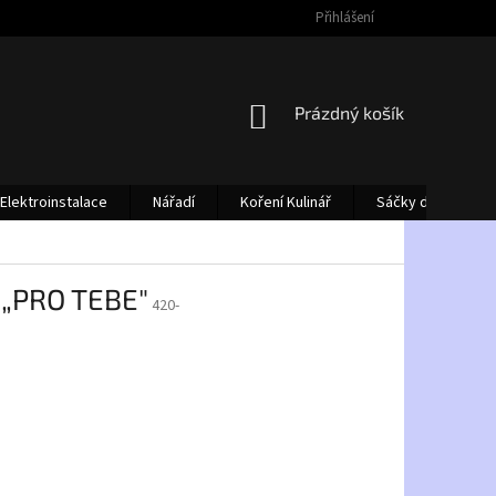
Přihlášení
NÁKUPNÍ
Prázdný košík
KOŠÍK
Elektroinstalace
Nářadí
Koření Kulinář
Sáčky do vysava
í „PRO TEBE"
420-