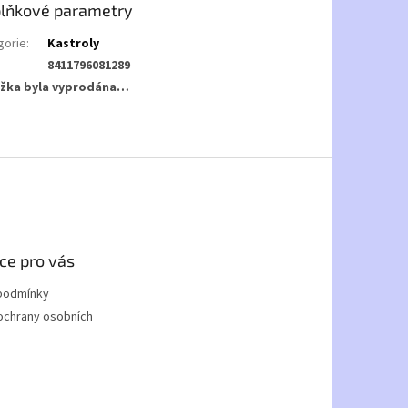
lňkové parametry
gorie
:
Kastroly
8411796081289
žka byla vyprodána…
ce pro vás
podmínky
ochrany osobních