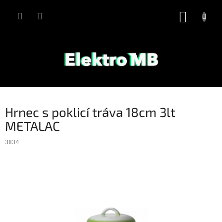
Přejít
na
NÁKUP
obsah
KOŠÍK
Hrnec s poklicí tráva 18cm 3lt
METALAC
3834