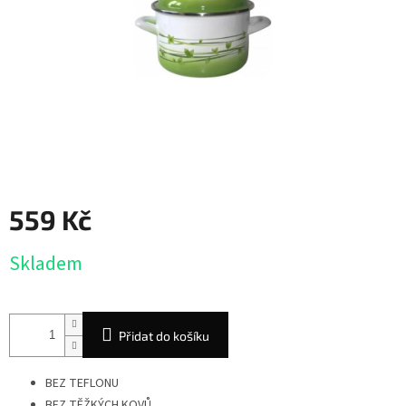
559 Kč
Měrná
Skladem
cena:
Přidat do košíku
BEZ TEFLONU
BEZ TĚŽKÝCH KOVŮ