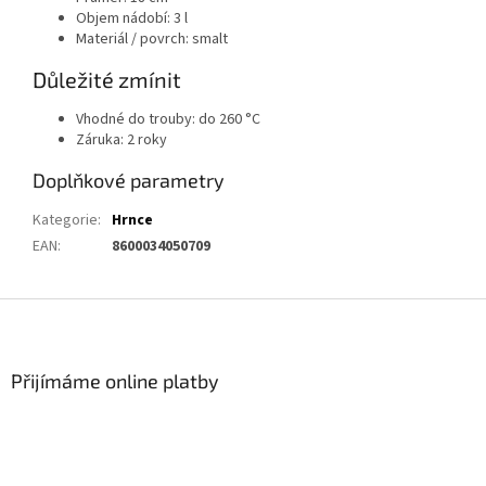
Objem nádobí: 3 l
Materiál / povrch: smalt
Důležité zmínit
Vhodné do trouby: do 260 °C
Záruka: 2 roky
Doplňkové parametry
Kategorie
:
Hrnce
EAN
:
8600034050709
Z
á
p
a
Přijímáme online platby
t
í