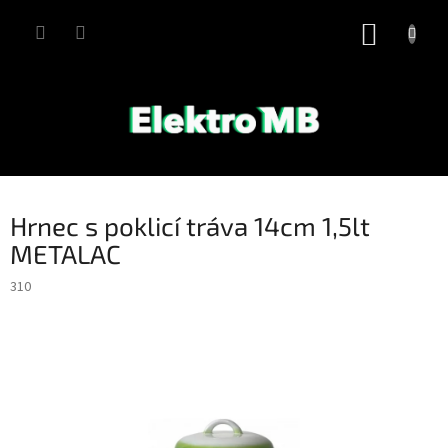
Přejít
na
NÁKUP
obsah
KOŠÍK
Hrnec s poklicí tráva 14cm 1,5lt
METALAC
310