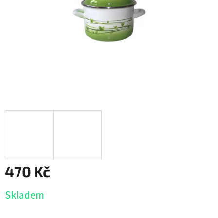
470 Kč
Měrná
Skladem
cena: