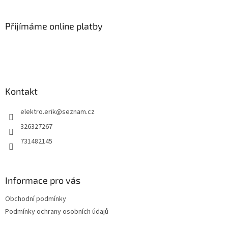
á
p
a
Přijímáme online platby
t
í
Kontakt
elektro.erik
@
seznam.cz
326327267
731482145
Informace pro vás
Obchodní podmínky
Podmínky ochrany osobních údajů