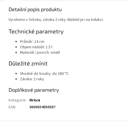
Detailní popis produktu
Vyrobeno v Srbsku, záruka 2 roky. Nádobí je i na indukci.
Technické parametry
Průměr: 14 cm
Objem nádobí: 1.5 l
Materiál / povrch: smalt
Důležité zmínit
Vhodné do trouby: do 260 °C
Záruka: 2 roky
Doplňkové parametry
Kategorie
:
Hrnce
EAN
:
8600034050587
Z