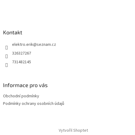
t
í
Kontakt
elektro.erik
@
seznam.cz
326327267
731482145
Informace pro vás
Obchodní podmínky
Podmínky ochrany osobních údajů
Vytvořil Shoptet