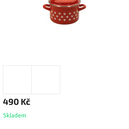
490 Kč
Měrná
Skladem
cena: