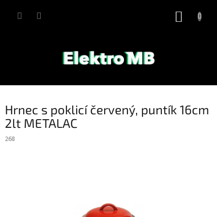
Přejít
na
NÁKUP
obsah
KOŠÍK
Hrnec s poklicí červený, puntík 16cm
2lt METALAC
268