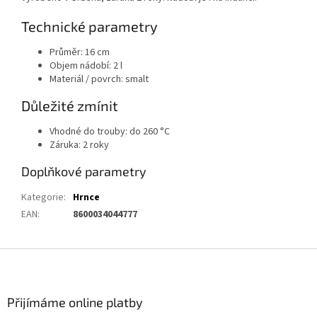
Technické parametry
Průměr: 16 cm
Objem nádobí: 2 l
Materiál / povrch: smalt
Důležité zmínit
Vhodné do trouby: do 260 °C
Záruka: 2 roky
Doplňkové parametry
Kategorie
:
Hrnce
EAN
:
8600034044777
Z
á
p
a
Přijímáme online platby