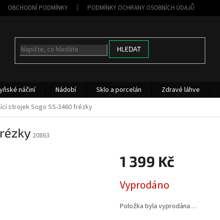
OBCHODNÍ PODMÍNKY
PODMÍNKY OCHRANY OSOBNÍCH ÚDAJŮ
HLEDAT
yňské náčiní
Nádobí
Sklo a porcelán
Zdravé láhve
lící strojek Sogo SS-3460 frézky
frézky
20863
1 399 Kč
Měrná
Vyprodáno
cena:
Položka byla vyprodána…