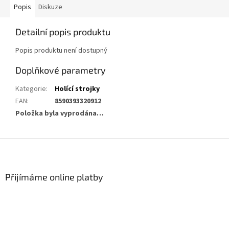
Popis
Diskuze
Detailní popis produktu
Popis produktu není dostupný
Doplňkové parametry
Kategorie
:
Holící strojky
EAN
:
8590393320912
Položka byla vyprodána…
Z
á
p
a
Přijímáme online platby
t
í