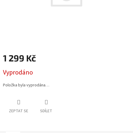
1 299 Kč
Měrná
Vyprodáno
cena:
Položka byla vyprodána…
ZEPTAT SE
SDÍLET