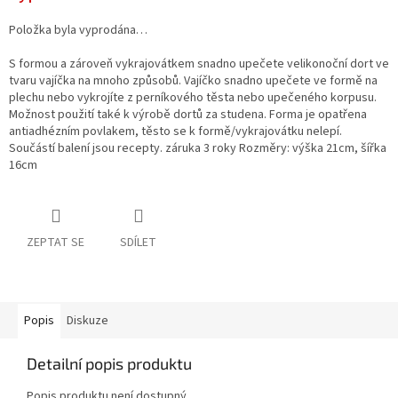
Položka byla vyprodána…
S formou a zároveň vykrajovátkem snadno upečete velikonoční dort ve
tvaru vajíčka na mnoho způsobů. Vajíčko snadno upečete ve formě na
plechu nebo vykrojíte z perníkového těsta nebo upečeného korpusu.
Možnost použití také k výrobě dortů za studena. Forma je opatřena
antiadhézním povlakem, těsto se k formě/vykrajovátku nelepí.
Součástí balení jsou recepty. záruka 3 roky Rozměry: výška 21cm, šířka
16cm
ZEPTAT SE
SDÍLET
Popis
Diskuze
Detailní popis produktu
Popis produktu není dostupný