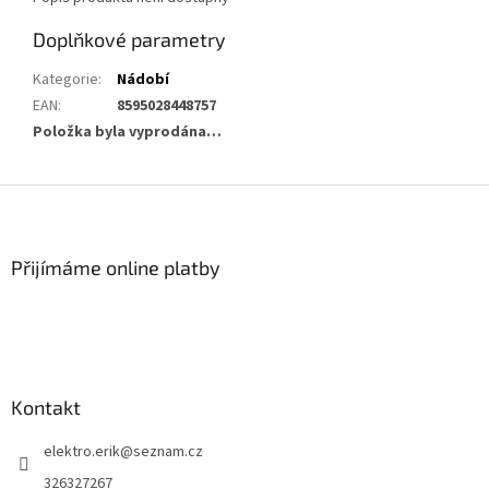
Doplňkové parametry
Kategorie
:
Nádobí
EAN
:
8595028448757
Položka byla vyprodána…
Z
á
p
a
Přijímáme online platby
t
í
Kontakt
elektro.erik
@
seznam.cz
326327267