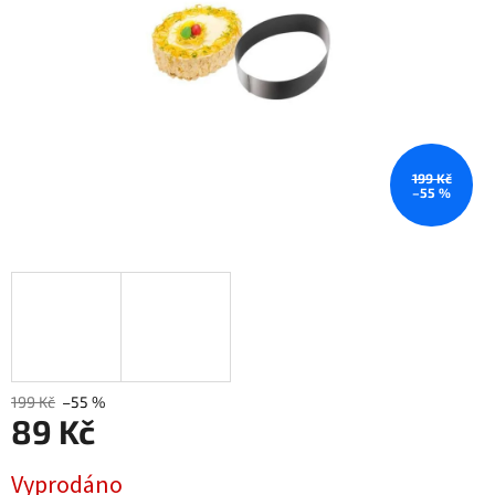
199 Kč
–55 %
199 Kč
–55 %
89 Kč
Měrná
Vyprodáno
cena: