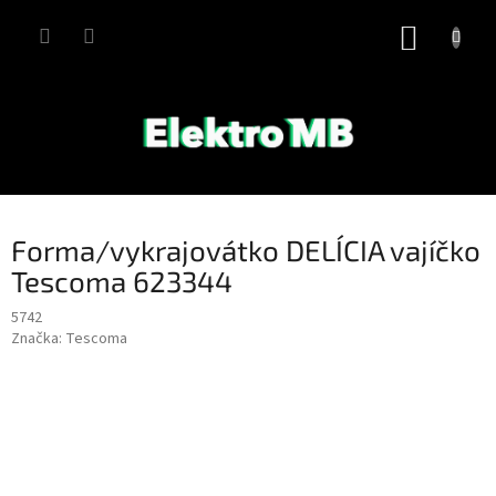
Přejít
na
NÁKUP
obsah
KOŠÍK
Forma/vykrajovátko DELÍCIA vajíčko
Tescoma 623344
5742
Značka:
Tescoma