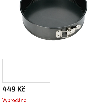
449 Kč
Měrná
Vyprodáno
cena: