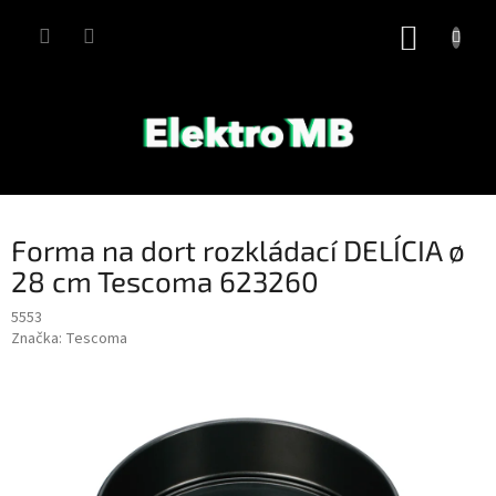
Přejít
na
NÁKUP
obsah
KOŠÍK
Forma na dort rozkládací DELÍCIA ø
28 cm Tescoma 623260
5553
Značka:
Tescoma