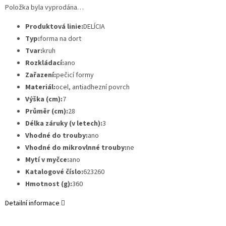
Položka byla vyprodána…
Produktová linie:
DELÍCIA
Typ:
forma na dort
Tvar:
kruh
Rozkládací:
ano
Zařazení:
pečicí formy
Materiál:
ocel, antiadhezní povrch
Výška (cm):
7
Průměr (cm):
28
Délka záruky (v letech):
3
Vhodné do trouby:
ano
Vhodné do mikrovlnné trouby:
ne
Mytí v myčce:
ano
Katalogové číslo:
623260
Hmotnost (g):
360
Detailní informace