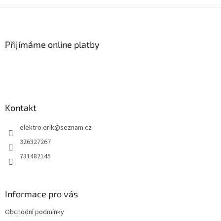
Z
á
p
a
Přijímáme online platby
t
í
Kontakt
elektro.erik
@
seznam.cz
326327267
731482145
Informace pro vás
Obchodní podmínky