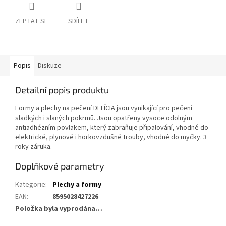
ZEPTAT SE
SDÍLET
Popis
Diskuze
Detailní popis produktu
Formy a plechy na pečení DELÍCIA jsou vynikající pro pečení
sladkých i slaných pokrmů. Jsou opatřeny vysoce odolným
antiadhézním povlakem, který zabraňuje připalování, vhodné do
elektrické, plynové i horkovzdušné trouby, vhodné do myčky. 3
roky záruka.
Doplňkové parametry
Kategorie
:
Plechy a formy
EAN
:
8595028427226
Položka byla vyprodána…