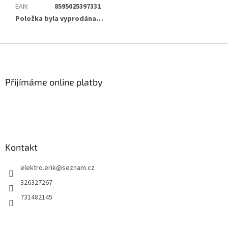
EAN
:
8595025397331
Položka byla vyprodána…
Z
á
p
a
Přijímáme online platby
t
í
Kontakt
elektro.erik
@
seznam.cz
326327267
731482145