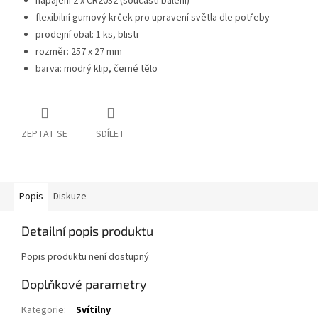
napájení 2 x CR2032 (součástí balení)
flexibilní gumový krček pro upravení světla dle potřeby
prodejní obal: 1 ks, blistr
rozměr: 257 x 27 mm
barva: modrý klip, černé tělo
ZEPTAT SE
SDÍLET
Popis
Diskuze
Detailní popis produktu
Popis produktu není dostupný
Doplňkové parametry
Kategorie
:
Svítilny