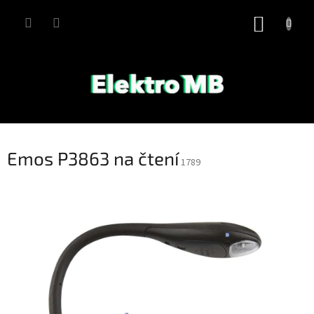
Přejít
na
NÁKUP
obsah
KOŠÍK
Emos P3863 na čtení
1789