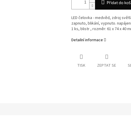
Přidat do koš
LED čelovka - medvěd, zdroj světla
zapnuto, blikání, vypnuto. napájen
1 ks, blistr , rozměr: 61 x 74 x 40 
Detailní informace
TISK
ZEPTAT SE
S