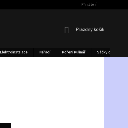
Přihlášení
NÁKUPNÍ
Prázdný košík
KOŠÍK
Elektroinstalace
Nářadí
Koření Kulinář
Sáčky do vysava