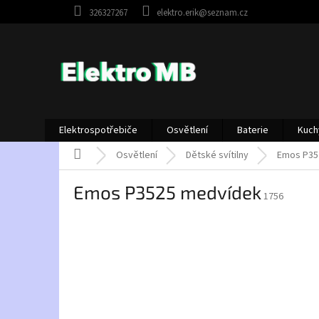
Přejít
326327267
elektro.erik@seznam.cz
na
obsah
Elektrospotřebiče
Osvětlení
Baterie
Kuch
Domů
Osvětlení
Dětské svítilny
Emos P35
Emos P3525 medvídek
1756