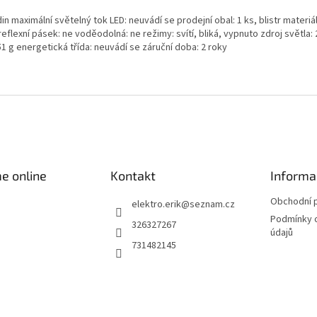
 maximální světelný tok LED: neuvádí se prodejní obal: 1 ks, blistr materiál:
eflexní pásek: ne voděodolná: ne režimy: svítí, bliká, vypnuto zdroj světla:
51 g energetická třída: neuvádí se záruční doba: 2 roky
e online
Kontakt
Informa
Obchodní 
elektro.erik
@
seznam.cz
Podmínky 
326327267
údajů
731482145