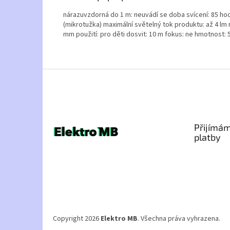
nárazuvzdorná do 1 m: neuvádí se doba svícení: 85 hodin
(mikrotužka) maximální světelný tok produktu: až 4 lm r
mm použití: pro děti dosvit: 10 m fokus: ne hmotnost: 
Z
á
p
a
t
Přijímám
í
platby
Copyright 2026
Elektro MB
. Všechna práva vyhrazena.