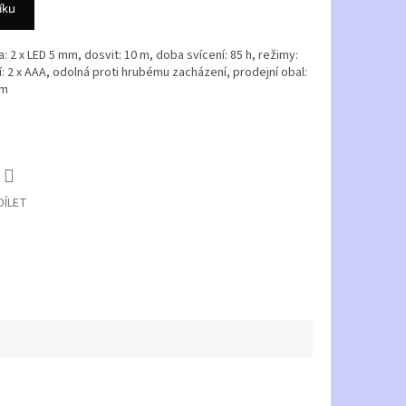
íku
: 2 x LED 5 mm, dosvit: 10 m, doba svícení: 85 h, režimy:
í: 2 x AAA, odolná proti hrubému zacházení, prodejní obal:
mm
DÍLET