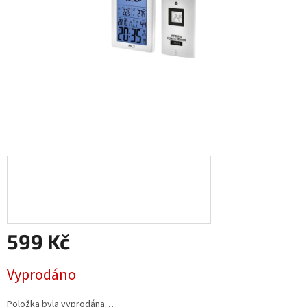
599 Kč
Měrná
Vyprodáno
cena:
Položka byla vyprodána…