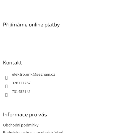
Z
á
p
a
Přijímáme online platby
t
í
Kontakt
elektro.erik
@
seznam.cz
326327267
731482145
Informace pro vás
Obchodní podmínky
Podmínky ochrany osobních údajů