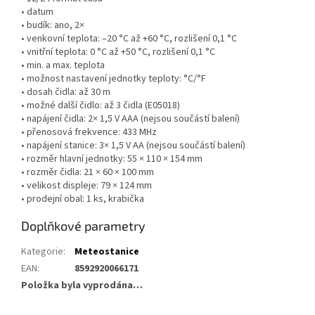
• datum
• budík: ano, 2×
• venkovní teplota: –20 °C až +60 °C, rozlišení 0,1 °C
• vnitřní teplota: 0 °C až +50 °C, rozlišení 0,1 °C
• min. a max. teplota
• možnost nastavení jednotky teploty: °C/°F
• dosah čidla: až 30 m
• možné další čidlo: až 3 čidla (E05018)
• napájení čidla: 2× 1,5 V AAA (nejsou součástí balení)
• přenosová frekvence: 433 MHz
• napájení stanice: 3× 1,5 V AA (nejsou součástí balení)
• rozměr hlavní jednotky: 55 × 110 × 154 mm
• rozměr čidla: 21 × 60 × 100 mm
• velikost displeje: 79 × 124 mm
• prodejní obal: 1 ks, krabička
Doplňkové parametry
Kategorie
:
Meteostanice
EAN
:
8592920066171
Položka byla vyprodána…