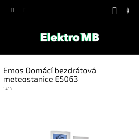
Přejít
na
NÁKUP
obsah
KOŠÍK
Emos Domácí bezdrátová
meteostanice E5063
1483