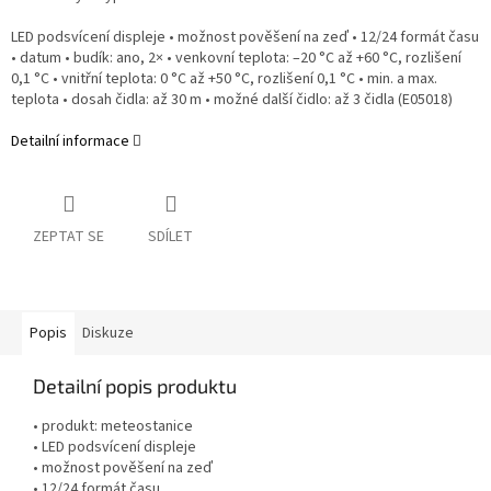
LED podsvícení displeje • možnost pověšení na zeď • 12/24 formát času
• datum • budík: ano, 2× • venkovní teplota: –20 °C až +60 °C, rozlišení
0,1 °C • vnitřní teplota: 0 °C až +50 °C, rozlišení 0,1 °C • min. a max.
teplota • dosah čidla: až 30 m • možné další čidlo: až 3 čidla (E05018)
Detailní informace
ZEPTAT SE
SDÍLET
Popis
Diskuze
Detailní popis produktu
• produkt: meteostanice
• LED podsvícení displeje
• možnost pověšení na zeď
• 12/24 formát času