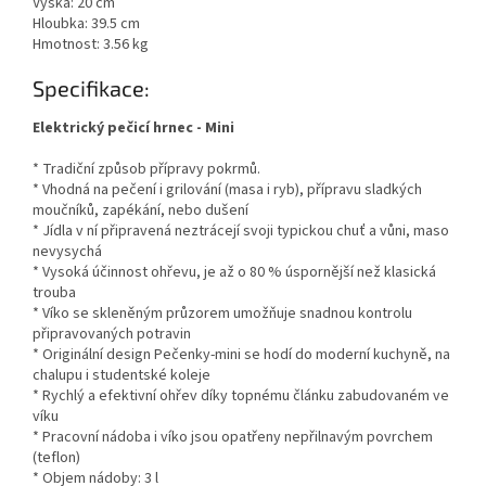
Výška: 20 cm
Hloubka: 39.5 cm
Hmotnost: 3.56 kg
Specifikace:
Elektrický pečicí hrnec - Mini
* Tradiční způsob přípravy pokrmů.
* Vhodná na pečení i grilování (masa i ryb), přípravu sladkých
moučníků, zapékání, nebo dušení
* Jídla v ní připravená neztrácejí svoji typickou chuť a vůni, maso
nevysychá
* Vysoká účinnost ohřevu, je až o 80 % úspornější než klasická
trouba
* Víko se skleněným průzorem umožňuje snadnou kontrolu
připravovaných potravin
* Originální design Pečenky-mini se hodí do moderní kuchyně, na
chalupu i studentské koleje
* Rychlý a efektivní ohřev díky topnému článku zabudovaném ve
víku
* Pracovní nádoba i víko jsou opatřeny nepřilnavým povrchem
(teflon)
* Objem nádoby: 3 l