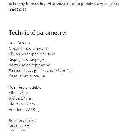
ochranný tepelný kryt víka snižující riziko popálení a velmi nízká
hmotnost
Technické parametry:
Nezařazeno:
Objem hrnce/pánve: 3 l
Příkon hrnce/pánve: 380 W
Displej: bez displeje
Nastavitelná teplota: ne
Funkce hrnce: griluje, zapéká, peče
Časovač/minutka: ne
Rozměry produktu:
Šířka: 45 cm
Výška: 17 cm
Hloubka: 37 cm
Hmotnost: 2.19 kg
Rozměry balíku:
Šířka: 52 cm