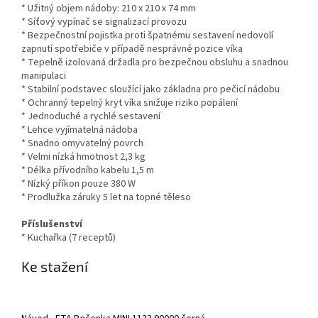
* Užitný objem nádoby: 210 x 210 x 74 mm
* Síťový vypínač se signalizací provozu
* Bezpečnostní pojistka proti špatnému sestavení nedovolí
zapnutí spotřebiče v případě nesprávné pozice víka
* Tepelně izolovaná držadla pro bezpečnou obsluhu a snadnou
manipulaci
* Stabilní podstavec sloužící jako základna pro pečicí nádobu
* Ochranný tepelný kryt víka snižuje riziko popálení
* Jednoduché a rychlé sestavení
* Lehce vyjímatelná nádoba
* Snadno omyvatelný povrch
* Velmi nízká hmotnost 2,3 kg
* Délka přívodního kabelu 1,5 m
* Nízký příkon pouze 380 W
* Prodlužka záruky 5 let na topné těleso
Příslušenství
* Kuchařka (7 receptů)
Ke stažení