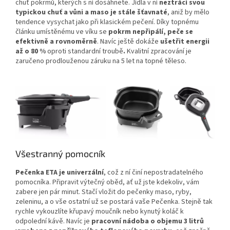
chuť pokrmů, kterých s ní dosáhnete. Jídla v ní
neztrácí svou
typickou chuť a vůni a maso je stále šťavnaté
, aniž by mělo
tendence vysychat jako při klasickém pečení. Díky topnému
článku umístěnému ve víku se
pokrm nepřipálí, peče se
efektivně a rovnoměrně
. Navíc ještě dokáže
ušetřit energii
až o 80 %
oproti standardní troubě
.
Kvalitní zpracování je
zaručeno prodlouženou záruku na 5 let na topné těleso.
Všestranný pomocník
Pečenka ETA je univerzální
, což z ní činí nepostradatelného
pomocníka. Připravit výtečný oběd, ať už jste kdekoliv, vám
zabere jen pár minut. Stačí vložit do pečenky maso, ryby,
zeleninu, a o vše ostatní už se postará vaše Pečenka. Stejně tak
rychle vykouzlíte křupavý moučník nebo kynutý koláč k
odpolední kávě. Navíc je
pracovní nádoba o objemu 3 litrů