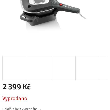
2 399 Kč
Měrná
Vyprodáno
cena:
Položka byla vyprodána…