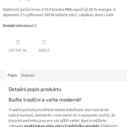
Elektrický pečící hrnec ETA Pečenka MINI uspoří až 80 % energie. S
objemem 3 l a příkonem 380 W můžete péct, zapékat, dusit i vařit.
Detailní informace
ZEPTAT SE
SDÍLET
Popis
Diskuze
Detailní popis produktu
Buďte tradiční a vařte moderně!
Tradiční pečení prověřené našimi babičkami slaví návrat do
našich kuchyní, tentokrát v mini verzi! Už si nemusíte zoufat, že
klasické pečenky jsou pro vás příliš veliké. Nyní si můžete
zakoupit
praktickou mini verzi tradičního modelu
. Elektrický