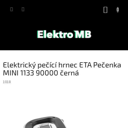
Přejít
na
NÁKUP
obsah
KOŠÍK
Elektrický pečící hrnec ETA Pečenka
MINI 1133 90000 černá
1018