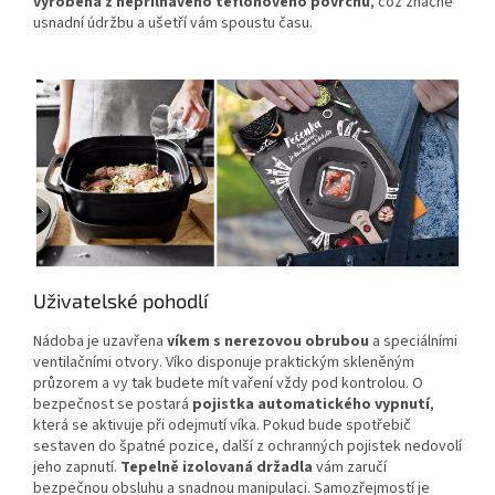
vyrobena z nepřilnavého teflonového povrchu
, což značně
usnadní údržbu a ušetří vám spoustu času.
Uživatelské pohodlí
Nádoba je uzavřena
víkem s nerezovou obrubou
a speciálními
ventilačními otvory. Víko disponuje praktickým skleněným
průzorem a vy tak budete mít vaření vždy pod kontrolou. O
bezpečnost se postará
pojistka automatického vypnutí
,
která se aktivuje při odejmutí víka. Pokud bude spotřebič
sestaven do špatné pozice, další z ochranných pojistek nedovolí
jeho zapnutí.
Tepelně izolovaná držadla
vám zaručí
bezpečnou obsluhu a snadnou manipulaci. Samozřejmostí je