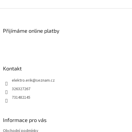
Z
á
p
a
Přijímáme online platby
t
í
Kontakt
elektro.erik
@
seznam.cz
326327267
731482145
Informace pro vás
Obchodní podmínky