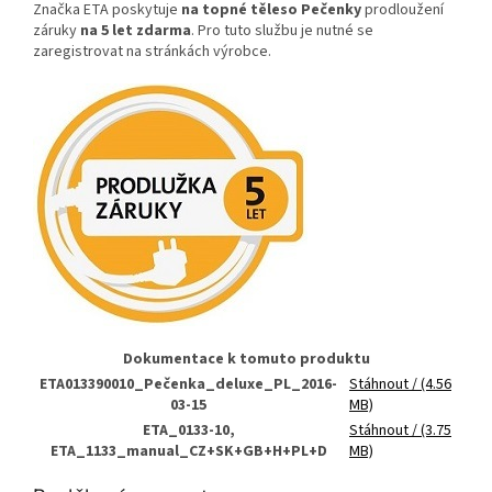
Značka ETA poskytuje
na topné těleso Pečenky
prodloužení
záruky
na 5 let zdarma
. Pro tuto službu je nutné se
zaregistrovat na stránkách výrobce.
Dokumentace k tomuto produktu
ETA013390010_Pečenka_deluxe_PL_2016-
Stáhnout
/ (4.56
03-15
MB)
ETA_0133-10,
Stáhnout
/ (3.75
ETA_1133_manual_CZ+SK+GB+H+PL+D
MB)