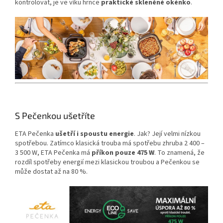
kontrolovat, je ve víku hrnce
praktické skleněné okénko
.
S Pečenkou ušetříte
ETA Pečenka
ušetří i spoustu energie
. Jak? Její velmi nízkou
spotřebou. Zatímco klasická trouba má spotřebu zhruba 2 400 –
3 500 W, ETA Pečenka má
příkon pouze 475 W
. To znamená, že
rozdíl spotřeby energií mezi klasickou troubou a Pečenkou se
může dostat až na 80 %.