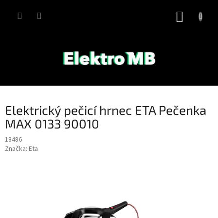
Přejít
na
NÁKUP
obsah
KOŠÍK
Elektrický pečicí hrnec ETA Pečenka
MAX 0133 90010
18486
Značka:
Eta