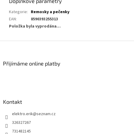
Doplňkové parametry
Kategorie
:
Remosky a pečenky
EAN
:
8590393255313
Položka byla vyprodána…
Z
á
p
a
Přijímáme online platby
t
í
Kontakt
elektro.erik
@
seznam.cz
326327267
731482145