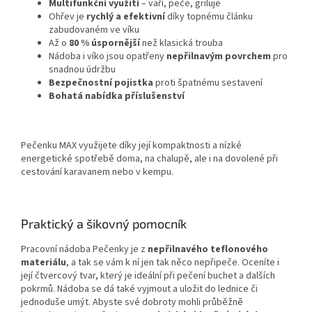
Multifunkční využití
– vaří, peče, griluje
Ohřev je
rychlý a efektivní
díky topnému článku
zabudovaném ve víku
Až o
80 % úspornější
než klasická trouba
Nádoba i víko jsou opatřeny
nepřilnavým povrchem
pro
snadnou údržbu
Bezpečnostní pojistka
proti špatnému sestavení
Bohatá nabídka příslušenství
Pečenku MAX využijete díky její kompaktnosti a nízké
energetické spotřebě doma, na chalupě, ale i na dovolené při
cestování karavanem nebo v kempu.
Praktický a šikovný pomocník
Pracovní nádoba Pečenky je z
nepřilnavého teflonového
materiálu
, a tak se vám k ní jen tak něco nepřipeče. Oceníte i
její čtvercový tvar, který je ideální při pečení buchet a dalších
pokrmů. Nádoba se dá také vyjmout a uložit do lednice či
jednoduše umýt. Abyste své dobroty mohli průběžně