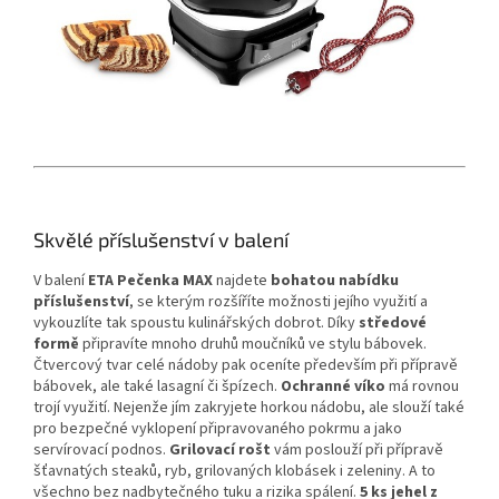
Skvělé příslušenství v balení
V balení
ETA Pečenka MAX
najdete
bohatou nabídku
příslušenství
, se kterým rozšíříte možnosti jejího využití a
vykouzlíte tak spoustu kulinářských dobrot. Díky
středové
formě
připravíte mnoho druhů moučníků ve stylu bábovek.
Čtvercový tvar celé nádoby pak oceníte především při přípravě
bábovek, ale také lasagní či špízech.
Ochranné víko
má rovnou
trojí využití. Nejenže jím zakryjete horkou nádobu, ale slouží také
pro bezpečné vyklopení připravovaného pokrmu a jako
servírovací podnos.
Grilovací rošt
vám poslouží při přípravě
šťavnatých steaků, ryb, grilovaných klobásek i zeleniny. A to
všechno bez nadbytečného tuku a rizika spálení.
5 ks jehel z