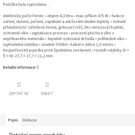
Položka byla vyprodána…
elektrický pečicí hrnec • objem 4,3 litru • max. příkon 475 W • funkce:
vaření, dušení, pečení, zapékání a udržování ideální teploty • bohaté
příslušenství: středová forma, grilovací rošt, 5ks nerezových jehel,
ochranné víko • signalizace provozu • pracovní plocha a víko z
nepřilnavého materiálu • tepelně izolovaná držadla • průhledné víko •
vyjímatelná nádoba • snadné čištění • kabel o délce 1,5 metru •
bezpečnostní pojistka proti špatnému sestavení • rozměr nádoby (V ×
Š × H): 27,7 × 27,7 × 11,2 mm
Detailní informace
ZEPTAT SE
SDÍLET
Popis
Diskuze
Detailní popis produktu