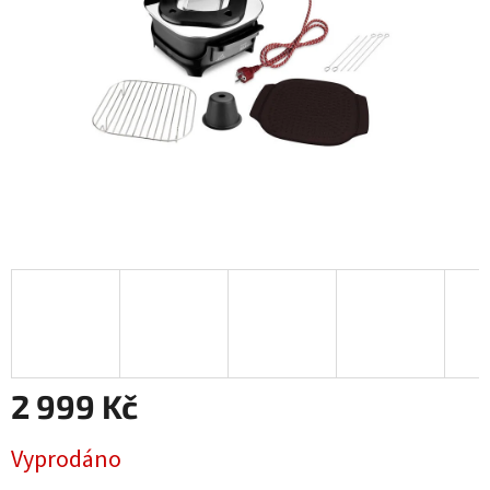
2 999 Kč
Měrná
Vyprodáno
cena: