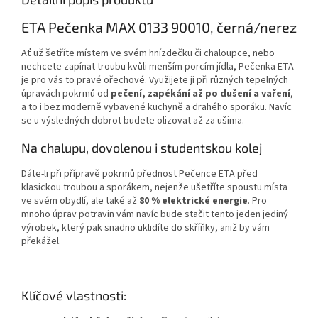
ETA Pečenka MAX 0133 90010, černá/nerez
Ať už šetříte místem ve svém hnízdečku či chaloupce, nebo
nechcete zapínat troubu kvůli menším porcím jídla, Pečenka ETA
je pro vás to pravé ořechové. Využijete ji při různých tepelných
úpravách pokrmů od
pečení, zapékání až po dušení a vaření
,
a to i bez moderně vybavené kuchyně a drahého sporáku. Navíc
se u výsledných dobrot budete olizovat až za ušima.
Na chalupu, dovolenou i studentskou kolej
Dáte-li při přípravě pokrmů přednost Pečence ETA před
klasickou troubou a sporákem, nejenže ušetříte spoustu místa
ve svém obydlí, ale také až
80 % elektrické energie
. Pro
mnoho úprav potravin vám navíc bude stačit tento jeden jediný
výrobek, který pak snadno uklidíte do skříňky, aniž by vám
překážel.
Klíčové vlastnosti: