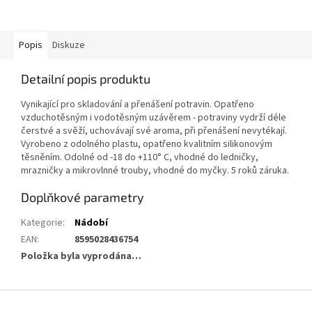
Popis
Diskuze
Detailní popis produktu
Vynikající pro skladování a přenášení potravin. Opatřeno
vzduchotěsným i vodotěsným uzávěrem - potraviny vydrží déle
čerstvé a svěží, uchovávají své aroma, při přenášení nevytékají.
Vyrobeno z odolného plastu, opatřeno kvalitním silikonovým
těsněním. Odolné od -18 do +110° C, vhodné do ledničky,
mrazničky a mikrovlnné trouby, vhodné do myčky. 5 roků záruka.
Doplňkové parametry
Kategorie
:
Nádobí
EAN
:
8595028436754
Položka byla vyprodána…
Z