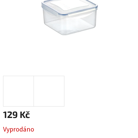
129 Kč
Měrná
Vyprodáno
cena: