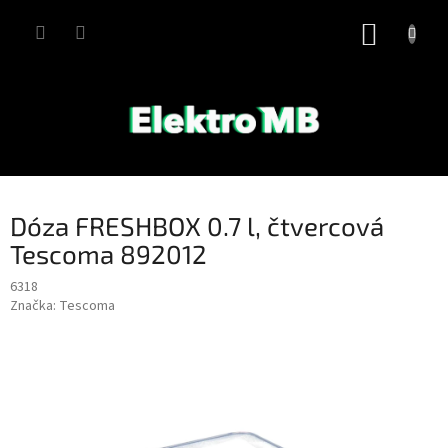
Přejít
na
NÁKUP
obsah
KOŠÍK
Dóza FRESHBOX 0.7 l, čtvercová
Tescoma 892012
6318
Značka:
Tescoma