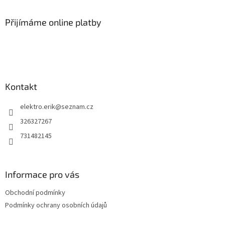
á
p
a
Přijímáme online platby
t
í
Kontakt
elektro.erik
@
seznam.cz
326327267
731482145
Informace pro vás
Obchodní podmínky
Podmínky ochrany osobních údajů