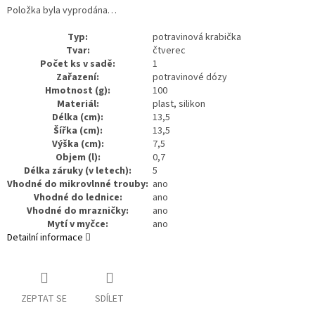
Položka byla vyprodána…
Typ:
potravinová krabička
Tvar:
čtverec
Počet ks v sadě:
1
Zařazení:
potravinové dózy
Hmotnost (g):
100
Materiál:
plast, silikon
Délka (cm):
13,5
Šířka (cm):
13,5
Výška (cm):
7,5
Objem (l):
0,7
Délka záruky (v letech):
5
Vhodné do mikrovlnné trouby:
ano
Vhodné do lednice:
ano
Vhodné do mrazničky:
ano
Mytí v myčce:
ano
Detailní informace
ZEPTAT SE
SDÍLET