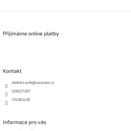
Z
á
p
a
Přijímáme online platby
t
í
Kontakt
elektro.erik
@
seznam.cz
326327267
731482145
Informace pro vás