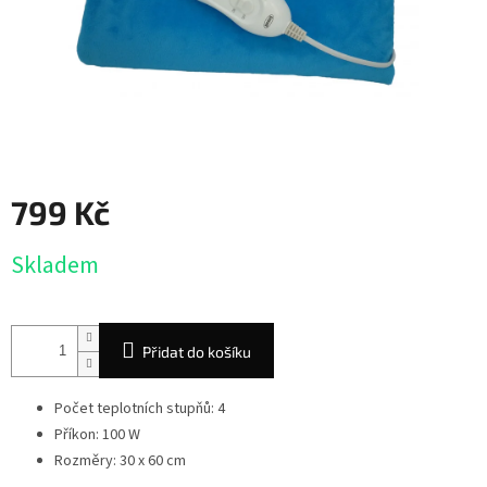
799 Kč
Měrná
Skladem
cena:
Přidat do košíku
Počet teplotních stupňů: 4
Příkon: 100 W
Rozměry: 30 x 60 cm