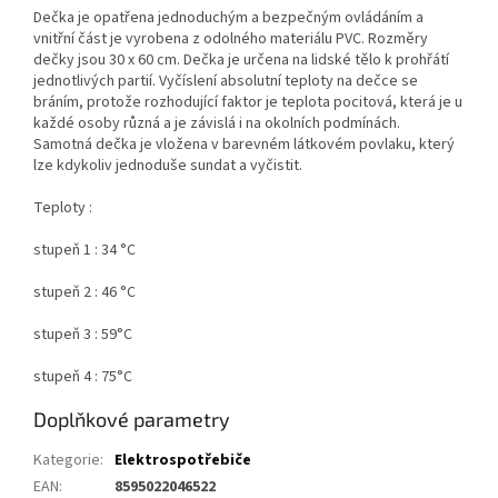
Dečka je opatřena jednoduchým a bezpečným ovládáním a
vnitřní část je vyrobena z odolného materiálu PVC. Rozměry
dečky jsou 30 x 60 cm. Dečka je určena na lidské tělo k prohřátí
jednotlivých partií. Vyčíslení absolutní teploty na dečce se
bráním, protože rozhodující faktor je teplota pocitová, která je u
každé osoby různá a je závislá i na okolních podmínách.
Samotná dečka je vložena v barevném látkovém povlaku, který
lze kdykoliv jednoduše sundat a vyčistit.
Teploty :
stupeň 1 : 34 °C
stupeň 2 : 46 °C
stupeň 3 : 59°C
stupeň 4 : 75°C
Doplňkové parametry
Kategorie
:
Elektrospotřebiče
EAN
:
8595022046522