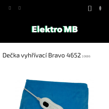
Přejít
na
NÁKUP
obsah
KOŠÍK
Dečka vyhřívací Bravo 4652
10686