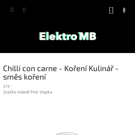
Přejít
na
NÁKUP
obsah
KOŠÍK
Chilli con carne - Koření Kulinář -
směs koření
273-
Značka:
Kulinář Petr Stupka