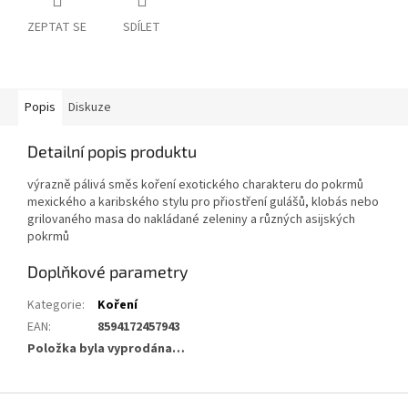
ZEPTAT SE
SDÍLET
Popis
Diskuze
Detailní popis produktu
výrazně pálivá směs koření exotického charakteru do pokrmů
mexického a karibského stylu pro přiostření gulášů, klobás nebo
grilovaného masa do nakládané zeleniny a různých asijských
pokrmů
Doplňkové parametry
Kategorie
:
Koření
EAN
:
8594172457943
Položka byla vyprodána…
Z