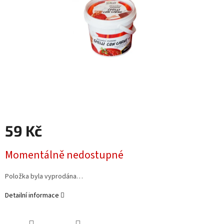
59 Kč
Měrná
Momentálně nedostupné
cena:
Položka byla vyprodána…
Detailní informace