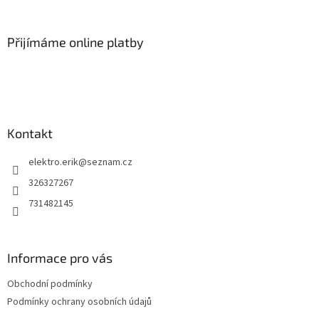
á
p
a
Přijímáme online platby
t
í
Kontakt
elektro.erik
@
seznam.cz
326327267
731482145
Informace pro vás
Obchodní podmínky
Podmínky ochrany osobních údajů