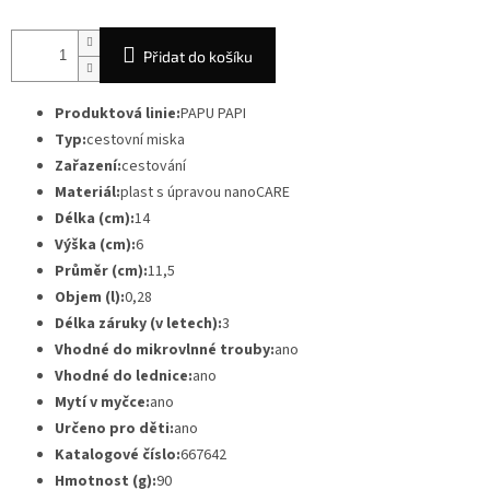
Přidat do košíku
Produktová linie:
PAPU PAPI
Typ:
cestovní miska
Zařazení:
cestování
Materiál:
plast s úpravou nanoCARE
Délka (cm):
14
Výška (cm):
6
Průměr (cm):
11,5
Objem (l):
0,28
Délka záruky (v letech):
3
Vhodné do mikrovlnné trouby:
ano
Vhodné do lednice:
ano
Mytí v myčce:
ano
Určeno pro děti:
ano
Katalogové číslo:
667642
Hmotnost (g):
90