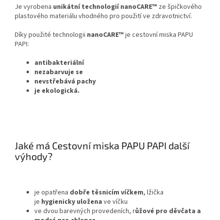
Je vyrobena
unikátní technologií nanoCARE™
ze špičkového
plastového materiálu vhodného pro použití ve zdravotnictví.
Díky použité technologii
nanoCARE™
je cestovní miska PAPU
PAPI:
antibakteriální
nezabarvuje se
nevstřebává pachy
je ekologická.
Jaké má Cestovní miska PAPU PAPI další
výhody?
je opatřena
dobře těsnicím víčkem
, lžička
je
hygienicky uložena
ve víčku
ve dvou barevných provedeních, r
ůžové pro děvčata a