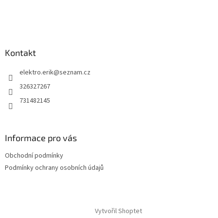
t
í
Kontakt
elektro.erik
@
seznam.cz
326327267
731482145
Informace pro vás
Obchodní podmínky
Podmínky ochrany osobních údajů
Vytvořil Shoptet