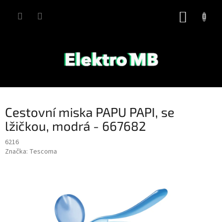
Přejít
na
NÁKUP
obsah
KOŠÍK
Cestovní miska PAPU PAPI, se
lžičkou, modrá - 667682
6216
Značka:
Tescoma