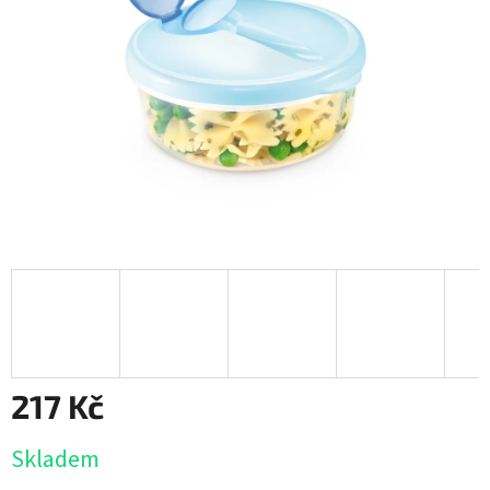
217 Kč
Měrná
Skladem
cena: