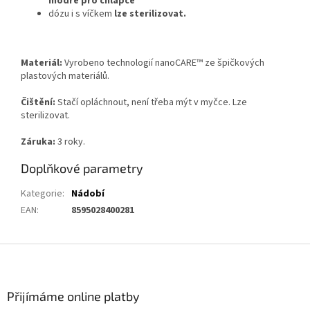
modré pro chlapce
dózu i s víčkem
lze sterilizovat.
Materiál:
Vyrobeno technologií nanoCARE™ ze špičkových
plastových materiálů.
Čištění:
Stačí opláchnout, není třeba mýt v myčce. Lze
sterilizovat.
Záruka:
3 roky.
Doplňkové parametry
Kategorie
:
Nádobí
EAN
:
8595028400281
Z
á
p
a
Přijímáme online platby